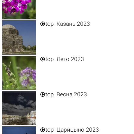

top
Казань 2023

top
Лето 2023

top
Весна 2023

top
Царицыно 2023