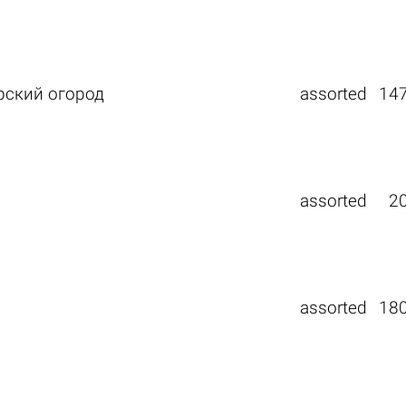
рский огород
assorted
14
assorted
2
assorted
18