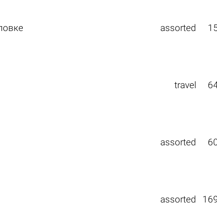
ловке
assorted
1
travel
6
assorted
6
assorted
16