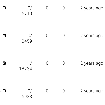

2
0/
0
0
2 years ago
5710

6
0/
0
0
2 years ago
3459

1
1/
0
0
2 years ago
18734

4
0/
0
0
2 years ago
6023