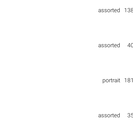
assorted
13
assorted
4
portrait
18
assorted
3