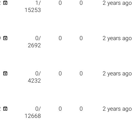

2
1/
0
0
2 years ago
15253

9
0/
0
0
2 years ago
2692

1
0/
0
0
2 years ago
4232

2
0/
0
0
2 years ago
12668