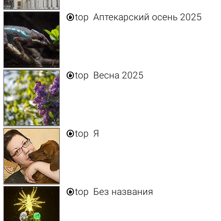

top
Аптекарский осень 2025

top
Весна 2025

top
Я

top
Без названия