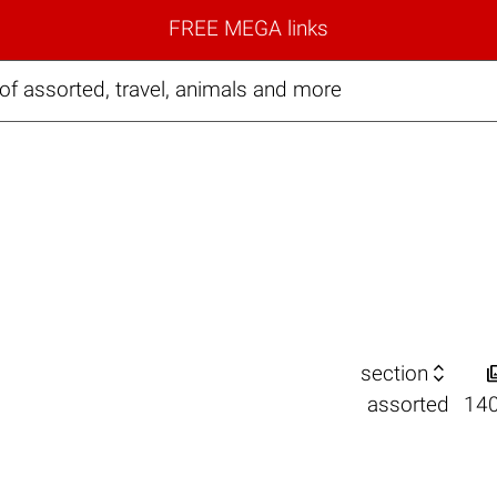
FREE MEGA links
f assorted, travel, animals and more

section
assorted
14