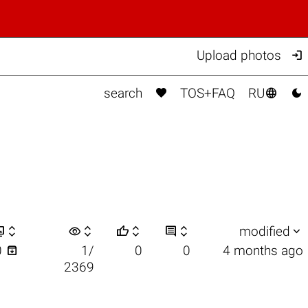

Upload photos



search
TOS+FAQ
RU


visibility






modified

0
1/
0
0
4 months ago
2369