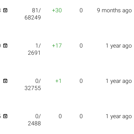

8
81/
+30
0
9 months ago
68249

0
1/
+17
0
1 year ago
2691

1
0/
+1
0
1 year ago
32755

5
0/
0
0
1 year ago
2488