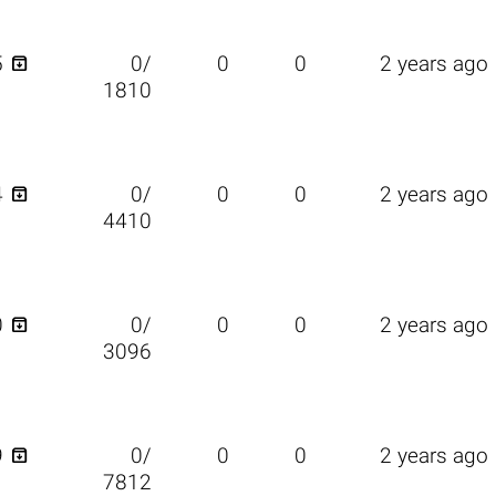

5
0/
0
0
2 years ago
1810

4
0/
0
0
2 years ago
4410

0
0/
0
0
2 years ago
3096

9
0/
0
0
2 years ago
7812