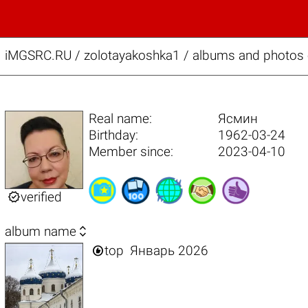
iMGSRC.RU
/
zolotayakoshka1 / albums and photos o
Real name:
Ясмин
Birthday:
1962-03-24
Member since:
2023-04-10

verified

album name

top
Январь 2026