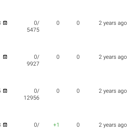

8
0/
0
0
2 years ago
5475

1
0/
0
0
2 years ago
9927

5
0/
0
0
2 years ago
12956

8
0/
+1
0
2 years ago