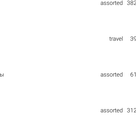
assorted
38
travel
3
вы
assorted
6
assorted
31