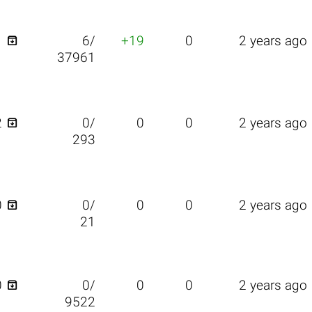

1
6/
+19
0
2 years ago
37961

2
0/
0
0
2 years ago
293

0
0/
0
0
2 years ago
21

0
0/
0
0
2 years ago
9522