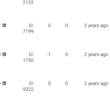
2132

7
0/
0
0
2 years ago
7199

0
0/
-1
0
2 years ago
1750

0
0/
0
0
2 years ago
9322