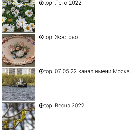

top
Лето 2022

top
Жостово

top
07.05.22 канал имени Моск

top
Весна 2022