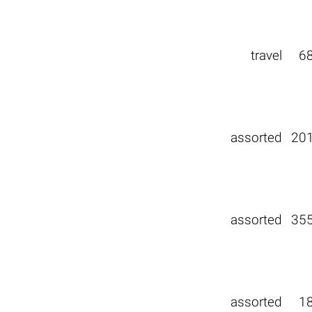
travel
6
assorted
20
assorted
35
assorted
1