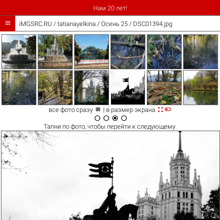
Нам 20 лет!

iMGSRC.RU
/
tatianayelkina
/
Осень 25 / DSC01394.jpg



все фото сразу
| в размер экрана




Тапни по
фото
, чтобы перейти к следующему.