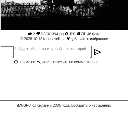




2
DSC01394.jpg
JPG
ZIP 46 фото

© 2025-10-18
tatianayelkina
добавить в избранное
send


нажми на
, чтобы ответить на комментарий
iMGSRC.RU
онлайн с 2006 года
.
Сообщить о нарушении
.