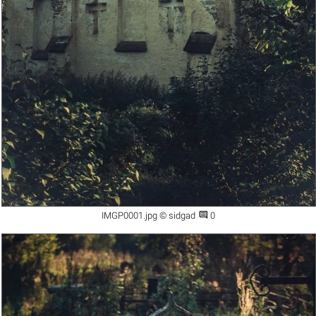

IMGP0001.jpg © sidgad
0