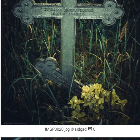

IMGP0020.jpg © sidgad
0