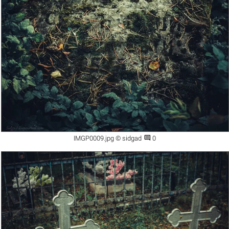

IMGP0009.jpg © sidgad
0