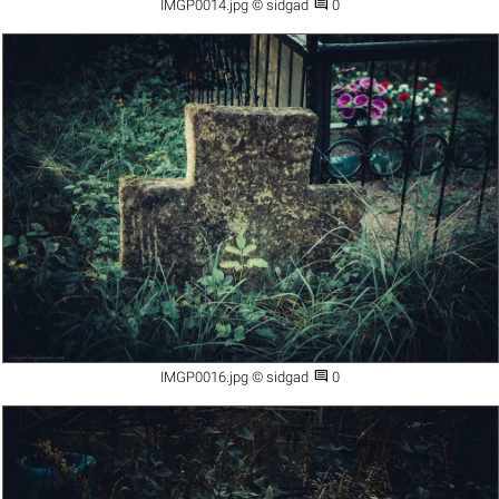

IMGP0014.jpg © sidgad
0

IMGP0016.jpg © sidgad
0