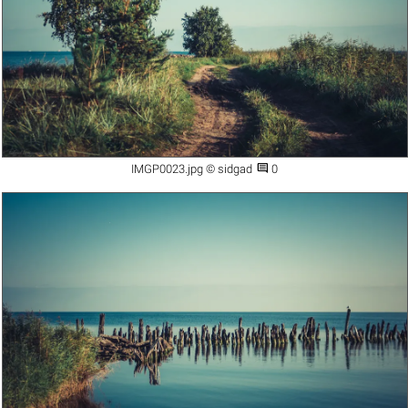

IMGP0023.jpg © sidgad
0