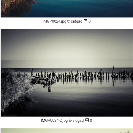

IMGP0024.jpg © sidgad
0

IMGP0024-2.jpg © sidgad
0