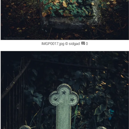

IMGP0017.jpg © sidgad
0