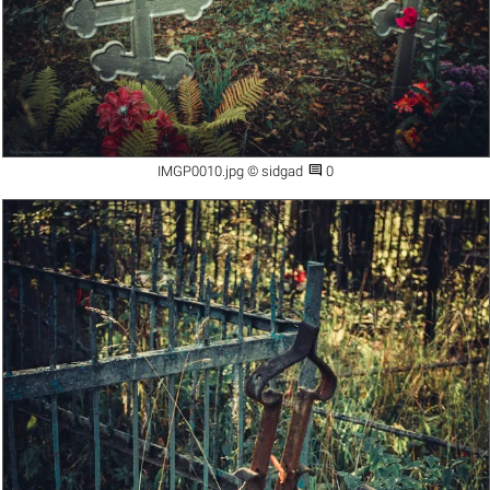

IMGP0010.jpg © sidgad
0