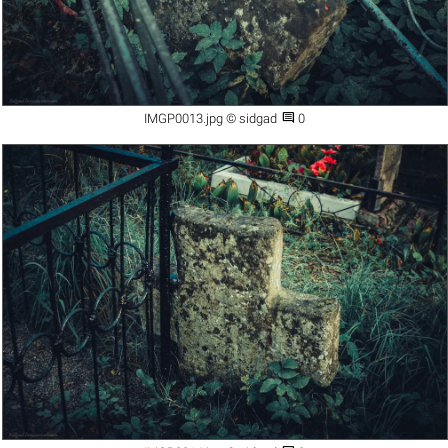

IMGP0013.jpg © sidgad
0