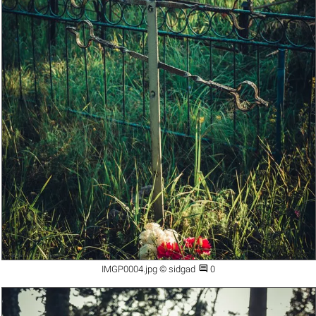

IMGP0004.jpg © sidgad
0