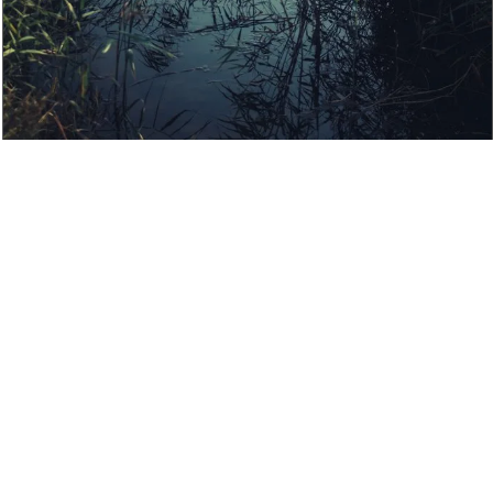

IMGP0025.jpg © sidgad
0