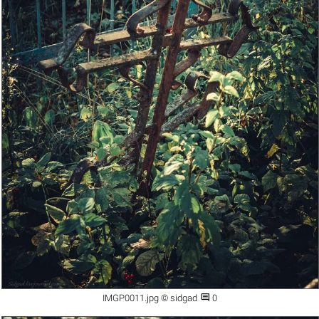

IMGP0011.jpg © sidgad
0