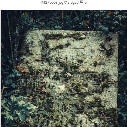

IMGP0008.jpg © sidgad
0