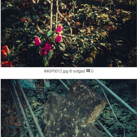

IMGP0012.jpg © sidgad
0