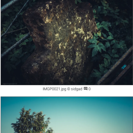

IMGP0021.jpg © sidgad
0