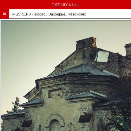
FREE MEGA links

iMGSRC.RU
/
sidgad
/
Заозерье, Кузёмкино