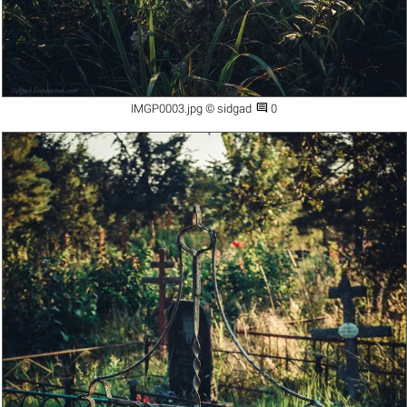

IMGP0003.jpg © sidgad
0