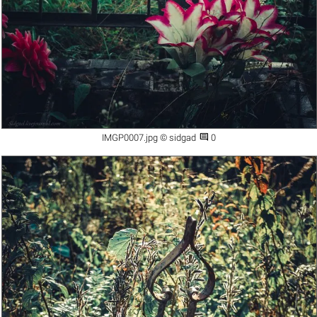

IMGP0007.jpg © sidgad
0