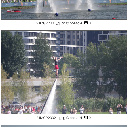

2 IMGP2001_q.jpg © poezdkii
0

2 IMGP2002_q.jpg © poezdkii
0