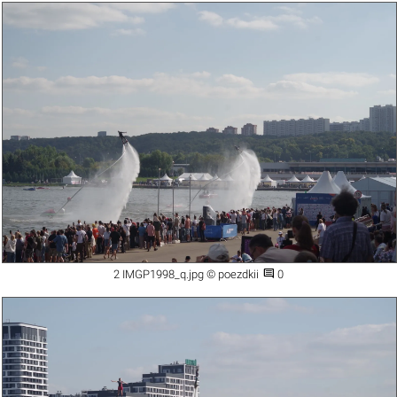

2 IMGP1998_q.jpg © poezdkii
0