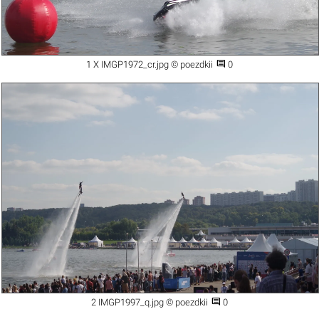

1 X IMGP1972_cr.jpg © poezdkii
0

2 IMGP1997_q.jpg © poezdkii
0