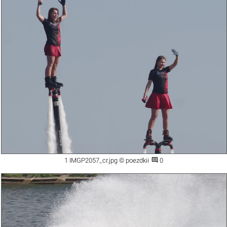

1 IMGP2057_cr.jpg © poezdkii
0