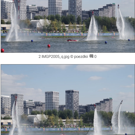

2 IMGP2005_q.jpg © poezdkii
0