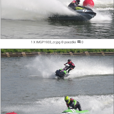

1 X IMGP1933_cr.jpg © poezdkii
0