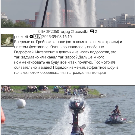

0 IMGP2060_cr.jpg © poezdkii
2

poezdkii
🇷🇺 2025-09-08 16:10
Впервые на Гребном канале (хотя помню как его строили) и
на этом Фестивале. Очень понравилось, особенно
Гидрофлай. Интересно: у девочки на ногах водоросли, это
так задумано или канал так зарос? Дальше много
комментировать не буду, всё и так понятно. Посмотрите
обязательно и видео! Порядок изменил, эффектное шоу- в
начале, потом соревнования, награждения, концерт.