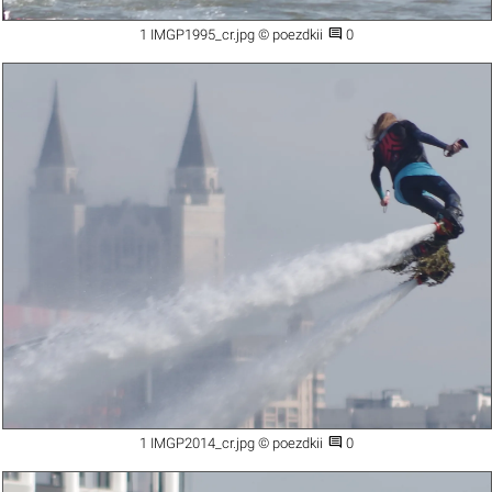

1 IMGP1995_cr.jpg © poezdkii
0

1 IMGP2014_cr.jpg © poezdkii
0