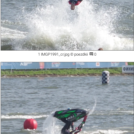

1 IMGP1991_cr.jpg © poezdkii
0