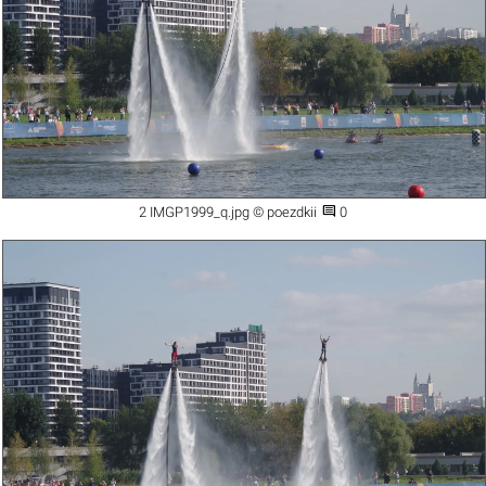

2 IMGP1999_q.jpg © poezdkii
0