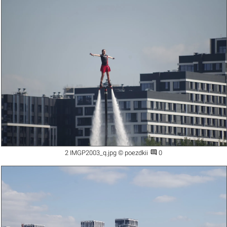

2 IMGP2003_q.jpg © poezdkii
0