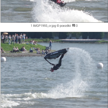

1 IMGP1993_cr.jpg © poezdkii
0