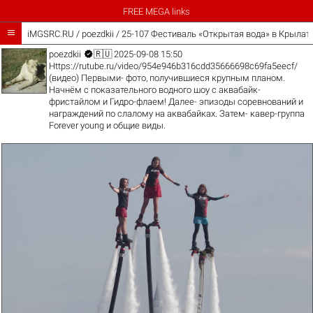
FREE MEGA links

iMGSRC.RU
/
poezdkii
/
25-107 Фестиваль «Открытая вода» в Крылат

poezdkii
🇷🇺 2025-09-08 15:50
Https://rutube.ru/video/954e946b316cdd35666698c69fa5eecf/
(видео) Первыми- фото, получившиеся крупным планом.
Начнём с показательного водного шоу с аквабайк-
фристайлом и Гидро-флаем! Далее- эпизоды соревнований и
награждений по слалому на аквабайках. Затем- кавер-группа
Forever young и общие виды.