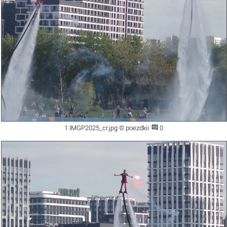

1 IMGP2025_cr.jpg © poezdkii
0