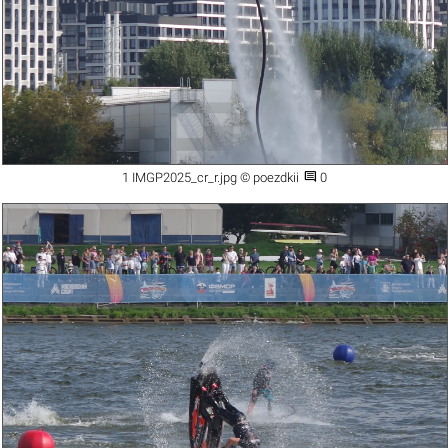

1 IMGP2025_cr_r.jpg © poezdkii
0