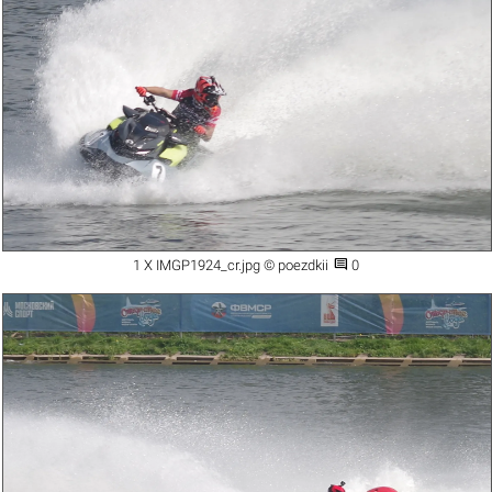

1 X IMGP1924_cr.jpg © poezdkii
0