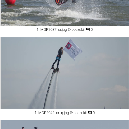

1 IMGP2037_cr.jpg © poezdkii
0

1 IMGP2042_cr_q.jpg © poezdkii
0