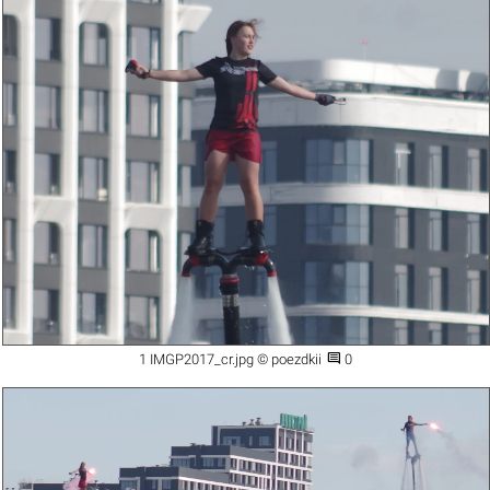

1 IMGP2017_cr.jpg © poezdkii
0