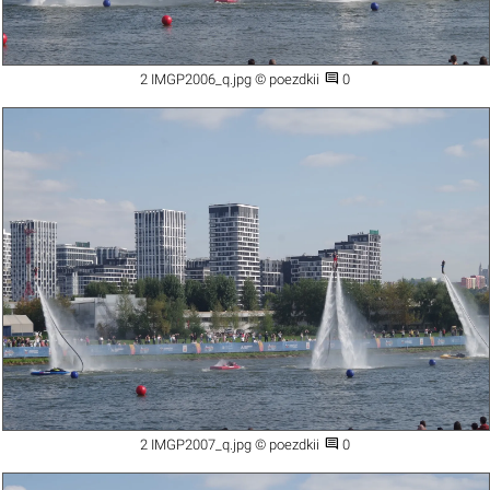

2 IMGP2006_q.jpg © poezdkii
0

2 IMGP2007_q.jpg © poezdkii
0