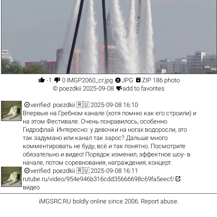




-1
0 IMGP2060_cr.jpg
JPG
ZIP 186 photo

©
poezdkii
2025-09-08
add to favorites

verified
poezdkii
🇷🇺 2025-09-08 16:10
Впервые на Гребном канале (хотя помню как его строили) и
на этом Фестивале. Очень понравилось, особенно
Гидрофлай. Интересно: у девочки на ногах водоросли, это
так задумано или канал так зарос? Дальше много
комментировать не буду, всё и так понятно. Посмотрите
обязательно и видео! Порядок изменил, эффектное шоу- в
начале, потом соревнования, награждения, концерт.

verified
poezdkii
🇷🇺 2025-09-08 16:11

rutube.ru/video/954e946b316cdd35666698c69fa5eecf/
видео
iMGSRC.RU
boldly online since 2006
.
Report abuse
.