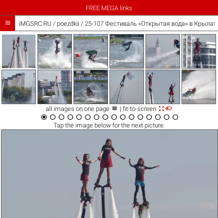
FREE MEGA links

iMGSRC.RU
/
poezdkii
/
25-107 Фестиваль «Открытая вода» в Крылатс



all images on one page
| fit-to-screen
















Tap the
image
below for the next picture.