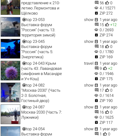


представление к 210-
56
0
visibility
летию Лермонтова и
4 / 15271

Щёлково
ZIP 272


top
23-053
show
1 year ago


Выставка-форум
15
+12
visibility
"Россия" (часть 13:
0 / 2693

территория зимой)
ZIP 274


top
23-045
show
1 year ago


Выставка-форум
18
0
visibility
"Россия" (часть 5:
0 / 1780

Энергетика)
ZIP 169


top
24-043 Крым
travel
1 year ago


(часть 43: Лавандовая
9
+2
visibility
симфония в Масандре
0 / 1946

и Уч-Кош)
ZIP 175


top
24-082
show
1 year ago


"Москва-2030" (Часть
17
0
visibility
2-3: Болотная,
0 / 1614

Гостиный двор)
ZIP 190


top
24-087
show
1 year ago


Москва-2030 (Часть 7:
16
0
visibility
Лужники)
0 / 1625

ZIP 117


top
24-054
show
1 year ago


Выставка-форум
1
0