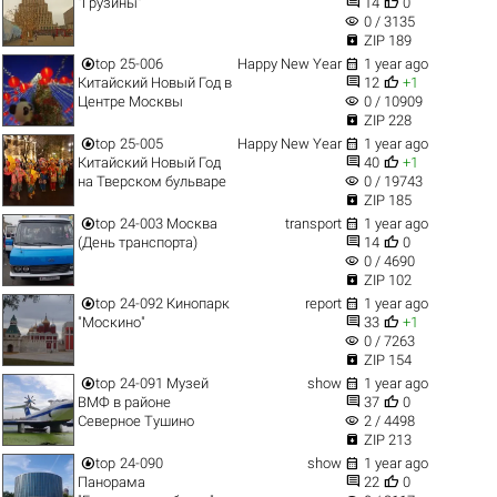


"Грузины"
14
0
visibility
0 / 3135

ZIP 189


top
25-006
Happy New Year
1 year ago


Китайский Новый Год в
12
+1
visibility
Центре Москвы
0 / 10909

ZIP 228


top
25-005
Happy New Year
1 year ago


Китайский Новый Год
40
+1
visibility
на Тверском бульваре
0 / 19743

ZIP 185


top
24-003 Москва
transport
1 year ago


(День транспорта)
14
0
visibility
0 / 4690

ZIP 102


top
24-092 Кинопарк
report
1 year ago


"Москино"
33
+1
visibility
0 / 7263

ZIP 154


top
24-091 Музей
show
1 year ago


ВМФ в районе
37
0
visibility
Северное Тушино
2 / 4498

ZIP 213


top
24-090
show
1 year ago


Панорама
22
0