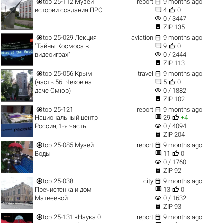


top
25-112 Музей
report
9 months ago


истории создания ПРО
4
0
visibility
0 / 3447

ZIP 135


top
25-029 Лекция
aviation
9 months ago


"Тайны Космоса в
9
0
visibility
видеоиграх"
0 / 2444

ZIP 113


top
25-056 Крым
travel
9 months ago


(часть 56: Чехов на
5
0
visibility
даче Омюр)
0 / 1882

ZIP 102


top
25-121
report
9 months ago


Национальный центр
29
+4
visibility
Россия, 1-я часть
0 / 4094

ZIP 204


top
25-085 Музей
report
9 months ago


Воды
11
0
visibility
0 / 1760

ZIP 92


top
25-038
city
9 months ago


Пречистенка и дом
13
0
visibility
Матвеевой
0 / 1632

ZIP 93


top
25-131 «Наука 0
report
9 months ago