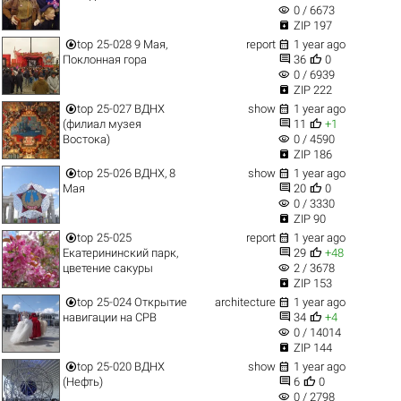
visibility
0 / 6673

ZIP 197


top
25-028 9 Мая,
report
1 year ago


Поклонная гора
36
0
visibility
0 / 6939

ZIP 222


top
25-027 ВДНХ
show
1 year ago


(филиал музея
11
+1
visibility
Востока)
0 / 4590

ZIP 186


top
25-026 ВДНХ, 8
show
1 year ago


Мая
20
0
visibility
0 / 3330

ZIP 90


top
25-025
report
1 year ago


Екатерининский парк,
29
+48
visibility
цветение сакуры
2 / 3678

ZIP 153


top
25-024 Открытие
architecture
1 year ago


навигации на СРВ
34
+4
visibility
0 / 14014

ZIP 144


top
25-020 ВДНХ
show
1 year ago


(Нефть)
6
0
visibility
0 / 2798