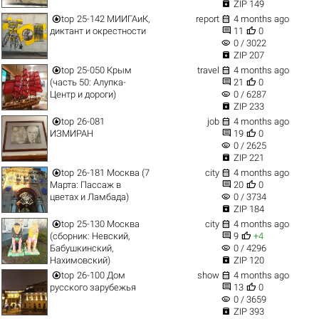

ZIP 149


top
25-142 МИИГАиК,
report
4 months ago


диктант и окрестности
11
0
visibility
0 / 3022

ZIP 207


top
25-050 Крым
travel
4 months ago


(часть 50: Алупка-
21
0
visibility
Центр и дороги)
0 / 6287

ZIP 233


top
26-081
job
4 months ago


ИЗМИРАН
19
0
visibility
0 / 2625

ZIP 221


top
26-181 Москва (7
city
4 months ago


Марта: Пассаж в
20
0
visibility
цветах и Ламбада)
0 / 3734

ZIP 184


top
25-130 Москва
city
4 months ago


(сборник: Невский,
9
+4
visibility
Бабушкинский,
0 / 4296

Нахимовский)
ZIP 120


top
26-100 Дом
show
4 months ago


русского зарубежья
13
0
visibility
0 / 3659

ZIP 393