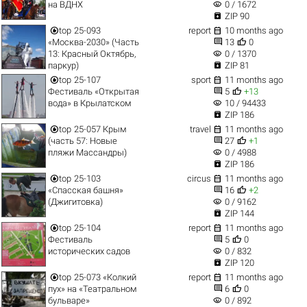
visibility
на ВДНХ
0 / 1672

ZIP 90


top
25-093
report
10 months ago


«Москва-2030» (Часть
13
0
visibility
13: Красный Октябрь,
0 / 1370

паркур)
ZIP 81


top
25-107
sport
11 months ago


Фестиваль «Открытая
5
+13
visibility
вода» в Крылатском
10 / 94433

ZIP 186


top
25-057 Крым
travel
11 months ago


(часть 57: Новые
27
+1
visibility
пляжи Массандры)
0 / 4988

ZIP 186


top
25-103
circus
11 months ago


«Спасская башня»
16
+2
visibility
(Джигитовка)
0 / 9162

ZIP 144


top
25-104
report
11 months ago


Фестиваль
5
0
visibility
исторических садов
0 / 832

ZIP 120


top
25-073 «Колкий
report
11 months ago


пух» на «Театральном
6
0
visibility
бульваре»
0 / 892