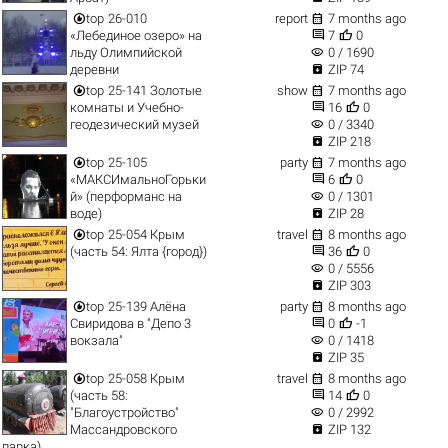


top
26-010
report
7 months ago


«Лебединое озеро» на
7
0
visibility
льду Олимпийской
0 / 1690

деревни
ZIP 74


top
25-141 Золотые
show
7 months ago


комнаты и Учебно-
16
0
visibility
геодезический музей
0 / 3340

ZIP 218


top
25-105
party
7 months ago


«МАКСИмальноГорьки
6
0
visibility
й» (перформанс на
0 / 1301

воде)
ZIP 28


top
25-054 Крым
travel
8 months ago


(часть 54: Ялта {город})
36
0
visibility
0 / 5556

ZIP 303


top
25-139 Алёна
party
8 months ago


Свиридова в "Депо 3
0
-1
visibility
вокзала"
0 / 1418

ZIP 35


top
25-058 Крым
travel
8 months ago


(часть 58:
14
0
visibility
"Благоустройство"
0 / 2992

Массандровского
ZIP 132
парка)