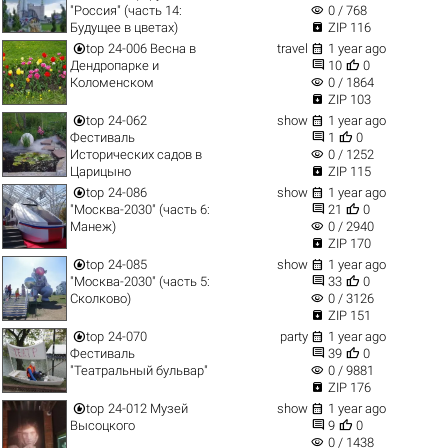
visibility
"Россия" (часть 14:
0 / 768

Будущее в цветах)
ZIP 116


top
24-006 Весна в
travel
1 year ago


Дендропарке и
10
0
visibility
Коломенском
0 / 1864

ZIP 103


top
24-062
show
1 year ago


Фестиваль
1
0
visibility
Исторических садов в
0 / 1252

Царицыно
ZIP 115


top
24-086
show
1 year ago


"Москва-2030" (часть 6:
21
0
visibility
Манеж)
0 / 2940

ZIP 170


top
24-085
show
1 year ago


"Москва-2030" (часть 5:
33
0
visibility
Сколково)
0 / 3126

ZIP 151


top
24-070
party
1 year ago


Фестиваль
39
0
visibility
"Театральный бульвар"
0 / 9881

ZIP 176


top
24-012 Музей
show
1 year ago


Высоцкого
9
0
visibility
0 / 1438