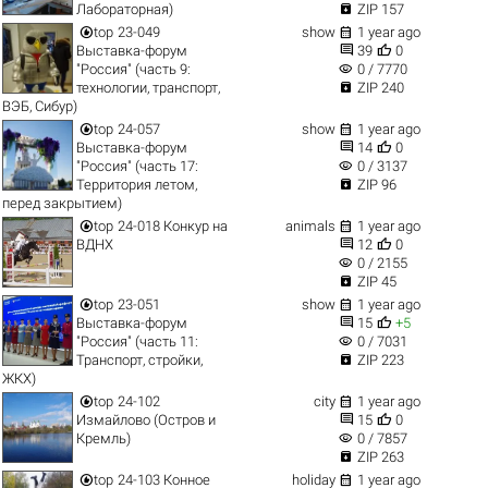

Лабораторная)
ZIP 157


top
23-049
show
1 year ago


Выставка-форум
39
0
visibility
"Россия" (часть 9:
0 / 7770

технологии, транспорт,
ZIP 240
ВЭБ, Сибур)


top
24-057
show
1 year ago


Выставка-форум
14
0
visibility
"Россия" (часть 17:
0 / 3137

Территория летом,
ZIP 96
перед закрытием)


top
24-018 Конкур на
animals
1 year ago


ВДНХ
12
0
visibility
0 / 2155

ZIP 45


top
23-051
show
1 year ago


Выставка-форум
15
+5
visibility
"Россия" (часть 11:
0 / 7031

Транспорт, стройки,
ZIP 223
ЖКХ)


top
24-102
city
1 year ago


Измайлово (Остров и
15
0
visibility
Кремль)
0 / 7857

ZIP 263


top
24-103 Конное
holiday
1 year ago