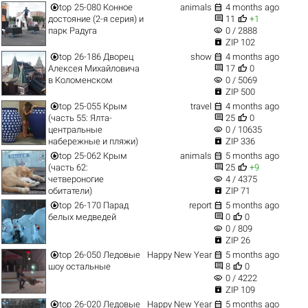


top
25-080 Конное
animals
4 months ago


достояние (2-я серия) и
11
+1
visibility
парк Радуга
0 / 2888

ZIP 102


top
26-186 Дворец
show
4 months ago


Алексея Михайловича
17
0
visibility
в Коломенском
0 / 5069

ZIP 500


top
25-055 Крым
travel
4 months ago


(часть 55: Ялта-
25
0
visibility
центральные
0 / 10635

набережные и пляжи)
ZIP 336


top
25-062 Крым
animals
5 months ago


(часть 62:
25
+9
visibility
четвероногие
4 / 4375

обитатели)
ZIP 71


top
26-170 Парад
report
5 months ago


белых медведей
0
0
visibility
0 / 809

ZIP 26


top
26-050 Ледовые
Happy New Year
5 months ago


шоу остальные
8
0
visibility
0 / 4222

ZIP 109


top
26-020 Ледовые
Happy New Year
5 months ago