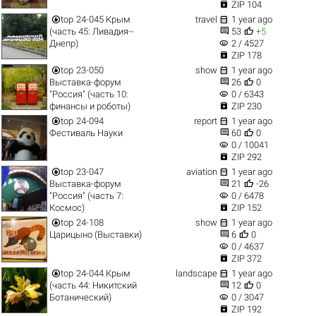

ZIP 104


top
24-045 Крым
travel
1 year ago


(часть 45: Ливадия--
53
+5
visibility
Днепр)
2 / 4527

ZIP 178


top
23-050
show
1 year ago


Выставка-форум
26
0
visibility
"Россия" (часть 10:
0 / 6343

финансы и роботы)
ZIP 230


top
24-094
report
1 year ago


Фестиваль Науки
60
0
visibility
0 / 10041

ZIP 292


top
23-047
aviation
1 year ago


Выставка-форум
21
-26
visibility
"Россия" (часть 7:
0 / 6478

Космос)
ZIP 152


top
24-108
show
1 year ago


Царицыно (Выставки)
6
0
visibility
0 / 4637

ZIP 372


top
24-044 Крым
landscape
1 year ago


(часть 44: Никитский
12
0
visibility
Ботанический)
0 / 3047

ZIP 192