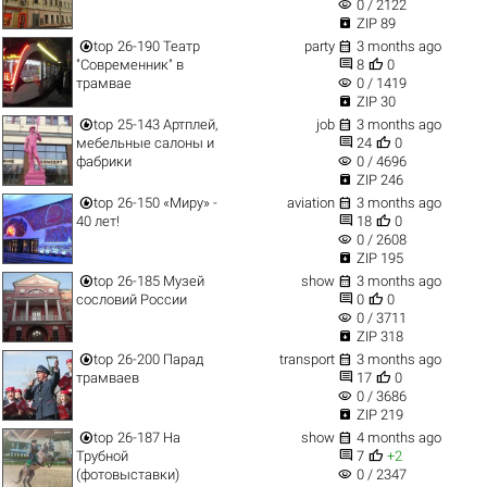
visibility
0 / 2122

ZIP 89


top
26-190 Театр
party
3 months ago


"Современник" в
8
0
visibility
трамвае
0 / 1419

ZIP 30


top
25-143 Артплей,
job
3 months ago


мебельные салоны и
24
0
visibility
фабрики
0 / 4696

ZIP 246


top
26-150 «Миру» -
aviation
3 months ago


40 лет!
18
0
visibility
0 / 2608

ZIP 195


top
26-185 Музей
show
3 months ago


сословий России
0
0
visibility
0 / 3711

ZIP 318


top
26-200 Парад
transport
3 months ago


трамваев
17
0
visibility
0 / 3686

ZIP 219


top
26-187 На
show
4 months ago


Трубной
7
+2
visibility
(фотовыставки)
0 / 2347