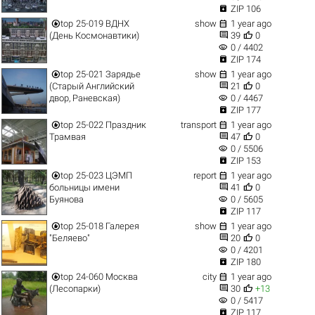

ZIP 106


top
25-019 ВДНХ
show
1 year ago


(День Космонавтики)
39
0
visibility
0 / 4402

ZIP 174


top
25-021 Зарядье
show
1 year ago


(Старый Английский
21
0
visibility
двор, Раневская)
0 / 4467

ZIP 177


top
25-022 Праздник
transport
1 year ago


Трамвая
47
0
visibility
0 / 5506

ZIP 153


top
25-023 ЦЭМП
report
1 year ago


больницы имени
41
0
visibility
Буянова
0 / 5605

ZIP 117


top
25-018 Галерея
show
1 year ago


"Беляево"
20
0
visibility
0 / 4201

ZIP 180


top
24-060 Москва
city
1 year ago


(Лесопарки)
30
+13
visibility
0 / 5417

ZIP 117