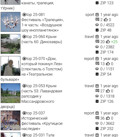

канаты, трапеция,
ZIP 123
тУрник)


top
25-081
sport
1 year ago


Фестиваль «Трапеция»,
2
0
visibility
1-я часть: «Воздушное
0 / 4522

шоу инопланетянок»
ZIP 48


top
25-060 Крым
travel
1 year ago


(часть 60: Динозавры)
20
+25
visibility
0 / 2382

ZIP 174


top
25-070 «Дом,
report
1 year ago


который покинул Лев»
13
0
visibility
(спектакль о Толстом)
0 / 1151

на «Театральном
ZIP 54
бульваре»


top
25-053 Крым
travel
1 year ago


(часть 53: Лавандовая
27
0
visibility
рапсодия у
0 / 1318

Массандровского
ZIP 126
дворца)


top
25-037
report
1 year ago


Исторический
36
0
visibility
фестиваль «Крутицкое
0 / 3662

наследие»
ZIP 252


top
25-031 Тула
travel
1 year ago