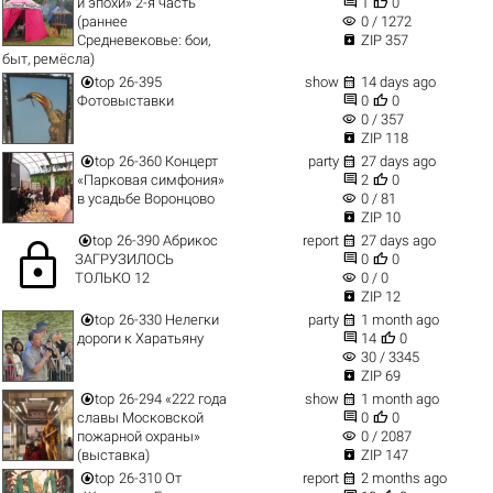


и эпохи» 2-я часть
1
0
visibility
(раннее
0 / 1272

Средневековье: бои,
ZIP 357
быт, ремёсла)


top
26-395
show
14 days ago


Фотовыставки
0
0
visibility
0 / 357

ZIP 118


top
26-360 Концерт
party
27 days ago


«Парковая симфония»
2
0
visibility
в усадьбе Воронцово
0 / 81

ZIP 10


top
26-390 Абрикос
report
27 days ago
lock


ЗАГРУЗИЛОСЬ
0
0
visibility
ТОЛЬКО 12
0 / 0

ZIP 12


top
26-330 Нелегки
party
1 month ago


дороги к Харатьяну
14
0
visibility
30 / 3345

ZIP 69


top
26-294 «222 года
show
1 month ago


славы Московской
0
0
visibility
пожарной охраны»
0 / 2087

(выставка)
ZIP 147


top
26-310 От
report
2 months ago