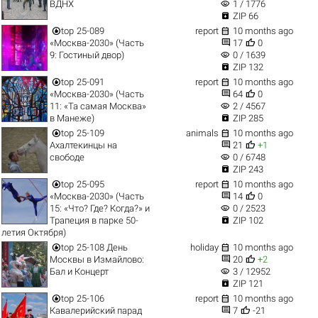
visibility
ВДНХ
1 / 1776

ZIP 66


top
25-089
report
10 months ago


«Москва-2030» (Часть
17
0
visibility
9: Гостиный двор)
0 / 1639

ZIP 132


top
25-091
report
10 months ago


«Москва-2030» (Часть
64
0
visibility
11: «Та самая Москва»
2 / 4567

в Манеже)
ZIP 285


top
25-109
animals
10 months ago


Ахалтекинцы на
21
+1
visibility
свободе
0 / 6748

ZIP 243


top
25-095
report
10 months ago


«Москва-2030» (Часть
14
0
visibility
15: «Что? Где? Когда?» и
0 / 2523

Трапеция в парке 50-
ZIP 102
летия Октября)


top
25-108 День
holiday
10 months ago


Москвы в Измайлово:
20
+2
visibility
Бал и Концерт
3 / 12952

ZIP 121


top
25-106
report
10 months ago


Кавалерийский парад
7
-21