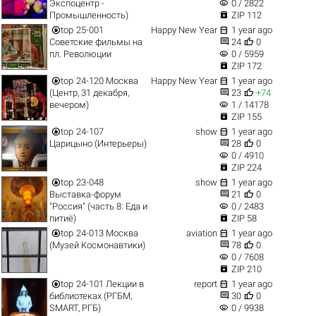
visibility
Экспоцентр -
0 / 2822

Промышленность)
ZIP 112


top
25-001
Happy New Year
1 year ago


Советские фильмы на
24
0
visibility
пл. Революции
0 / 5959

ZIP 172


top
24-120 Москва
Happy New Year
1 year ago


(Центр, 31 декабря,
23
+74
visibility
вечером)
1 / 14178

ZIP 155


top
24-107
show
1 year ago


Царицыно (Интерьеры)
28
0
visibility
0 / 4910

ZIP 224


top
23-048
show
1 year ago


Выставка-форум
21
0
visibility
"Россия" (часть 8: Еда и
0 / 2483

питиё)
ZIP 58


top
24-013 Москва
aviation
1 year ago


(Музей Космонавтики)
78
0
visibility
0 / 7608

ZIP 210


top
24-101 Лекции в
report
1 year ago


библиотеках (РГБМ,
30
0
visibility
SMART, РГБ)
0 / 9938