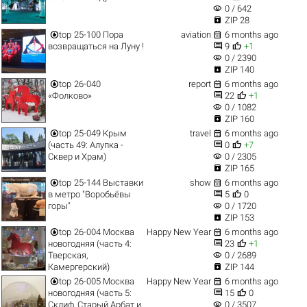
visibility
0 / 642

ZIP 28


top
25-100 Пора
aviation
6 months ago


возвращаться на Луну !
9
+1
visibility
0 / 2390

ZIP 140


top
26-040
report
6 months ago


«Фолково»
22
+1
visibility
0 / 1082

ZIP 160


top
25-049 Крым
travel
6 months ago


(часть 49: Алупка -
0
+7
visibility
Сквер и Храм)
0 / 2305

ZIP 165


top
25-144 Выставки
show
6 months ago


в метро "Воробьёвы
5
0
visibility
горы"
0 / 1720

ZIP 153


top
26-004 Москва
Happy New Year
6 months ago


новогодняя (часть 4:
23
+1
visibility
Тверская,
0 / 2689

Камергерский)
ZIP 144


top
26-005 Москва
Happy New Year
6 months ago


новогодняя (часть 5:
15
0
visibility
Склиф, Старый Арбат и
0 / 3507