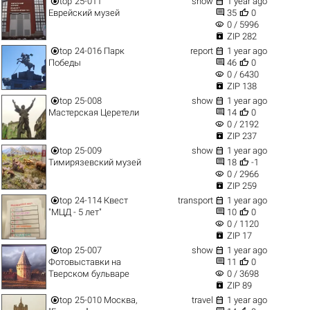


top
25-011
show
1 year ago


Еврейский музей
35
0
visibility
0 / 5996

ZIP 282


top
24-016 Парк
report
1 year ago


Победы
46
0
visibility
0 / 6430

ZIP 138


top
25-008
show
1 year ago


Мастерская Церетели
14
0
visibility
0 / 2192

ZIP 237


top
25-009
show
1 year ago


Тимирязевский музей
18
-1
visibility
0 / 2966

ZIP 259


top
24-114 Квест
transport
1 year ago


"МЦД - 5 лет"
10
0
visibility
0 / 1120

ZIP 17


top
25-007
show
1 year ago


Фотовыставки на
11
0
visibility
Тверском бульваре
0 / 3698

ZIP 89


top
25-010 Москва,
travel
1 year ago