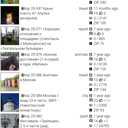

ZIP 240


top
25-047 Крым
travel
11 months ago


(часть 47: Алупка
19
0
visibility
вечерняя)
0 / 2141

ZIP 100


top
25-071 «Хорошее
report
1 year ago


отношение к
9
0
visibility
площадям» (спектакль
0 / 805

о Маяковском) на
ZIP 75
«Театральном бульваре»


top
25-079 «Конное
animals
1 year ago


достояние» (1-я серия)
19
0
visibility
и парк «Митино»
0 / 6130

ZIP 120


top
25-086 Вьетнам
travel
1 year ago


в Москве
10
0
visibility
0 / 2776

ZIP 144


top
25-084 Москва с
city
1 year ago


воды (3-я часть: ЗИЛ--
23
+13
visibility
Новоспасский
1 / 2395

монастырь).
ZIP 93


top
25-082
sport
1 year ago


Фестиваль «Трапеция»,
14
+3
visibility
2-5-я части (шар,
1 / 24793