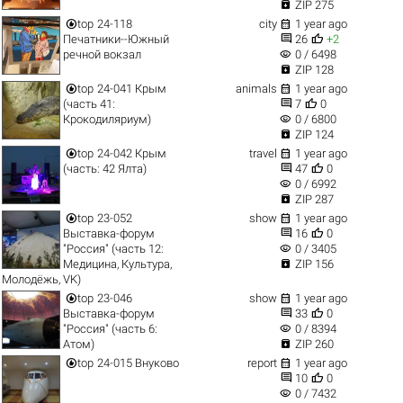

ZIP 275


top
24-118
city
1 year ago


Печатники--Южный
26
+2
visibility
речной вокзал
0 / 6498

ZIP 128


top
24-041 Крым
animals
1 year ago


(часть 41:
7
0
visibility
Крокодиляриум)
0 / 6800

ZIP 124


top
24-042 Крым
travel
1 year ago


(часть: 42 Ялта)
47
0
visibility
0 / 6992

ZIP 287


top
23-052
show
1 year ago


Выставка-форум
16
0
visibility
"Россия" (часть 12:
0 / 3405

Медицина, Культура,
ZIP 156
Молодёжь, VK)


top
23-046
show
1 year ago


Выставка-форум
33
0
visibility
"Россия" (часть 6:
0 / 8394

Атом)
ZIP 260


top
24-015 Внуково
report
1 year ago


10
0
visibility
0 / 7432