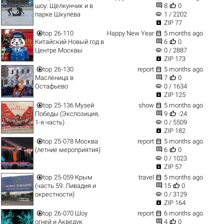


шоу: Щелкунчик и в
8
0
visibility
парке Шкулёва
1 / 2202

ZIP 77


top
26-110
Happy New Year
5 months ago


Китайский Новый год в
6
0
visibility
Центре Москвы
0 / 2887

ZIP 173


top
26-130
report
5 months ago


Масленица в
7
0
visibility
Остафьево
0 / 1634

ZIP 125


top
25-136 Музей
show
5 months ago


Победы (Экспозиция,
9
-24
visibility
1-я часть)
0 / 5509

ZIP 182


top
25-078 Москва
report
5 months ago


(летние мероприятия)
6
0
visibility
0 / 1023

ZIP 57


top
25-059 Крым
travel
5 months ago


(часть 59: Ливадия и
15
0
visibility
окрестности)
0 / 3129

ZIP 164


top
26-070 Шоу
report
6 months ago


огней и Акведук
4
0