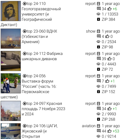


top
24-110
report
1 year ago


Геологоразведочный
34
+6
visibility
университет (и
1 / 13353

Географический
ZIP 384
Диктант)


top
23-060 ВДНХ
show
1 year ago


(Узбекистан и
4
0
visibility
Армения)
0 / 2534

ZIP 98


top
24-112 Фабрика
report
1 year ago


шикарных диванов
39
0
visibility
0 / 4443

ZIP 72


top
24-056
report
1 year ago


Выставка-форум
7
+1
visibility
"Россия" (часть 16:
0 / 7499

Первомайское
ZIP 152
шествие)


top
24-097 Красная
report
1 year ago


площадь 7 Ноября 2023
34
+1
visibility
и 2024
2 / 9993

ZIP 268


top
24-106 ЦАГИ,
aviation
1 year ago


Жуковский (и
44
+53
visibility
Открытая
0 / 9214