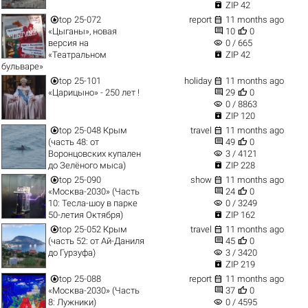

ZIP 42


top
25-072
report
11 months ago


«Цыганы», новая
10
0
visibility
версия на
0 / 665

«Театральном
ZIP 42
бульваре»


top
25-101
holiday
11 months ago


«Царицыно» - 250 лет !
29
0
visibility
0 / 8863

ZIP 120


top
25-048 Крым
travel
11 months ago


(часть 48: от
49
0
visibility
Воронцовских купален
3 / 4121

до Зелёного мыса)
ZIP 228


top
25-090
show
11 months ago


«Москва-2030» (Часть
24
0
visibility
10: Тесла-шоу в парке
0 / 3249

50-летия Октября)
ZIP 162


top
25-052 Крым
travel
11 months ago


(часть 52: от Ай-Даниля
45
0
visibility
до Гурзуфа)
3 / 3420

ZIP 219


top
25-088
report
11 months ago


«Москва-2030» (Часть
37
0
visibility
8: Лужники)
0 / 4595