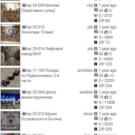


top
24-059 Москва
city
1 year ago


(Зарисовки с улиц)
34
0
visibility
0 / 3731

ZIP 84


top
25-015
job
1 year ago


Технопарк "Слава"
19
0
visibility
0 / 3404

ZIP 72


top
25-014 Лифтовой
job
1 year ago


завод МЭЛ
42
0
visibility
0 / 6660

ZIP 135


top
11-100 Походы
activities
1 year ago


по Подмосковью, 2-я
54
+6
visibility
часть
0 / 22051

ZIP 234


top
25-004 Центр
aviation
1 year ago


имени Хруничева
19
0
visibility
0 / 11838

ZIP 204


top
25-012 Музеи
show
1 year ago


Островского и Сытина
15
0
visibility
0 / 5024

ZIP 205