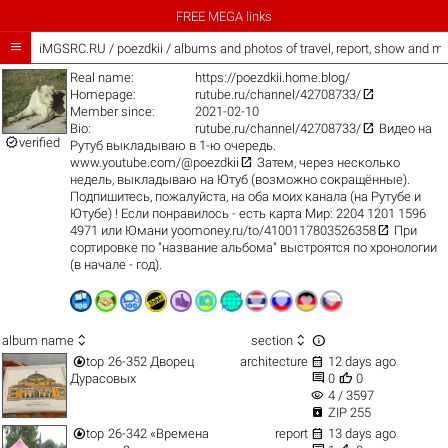
FREE MEGA links

iMGSRC.RU
/
poezdkii / albums and photos of travel, report, show and m
Real name:
https://poezdkii.home.blog/

Homepage:
rutube.ru/channel/42708733/
Member since:
2021-02-10

Bio:
rutube.ru/channel/42708733/
Видео на

verified
Рутуб выкладываю в 1-ю очередь.

www.youtube.com/@poezdkii
Затем, через несколько
недель, выкладываю на Ютуб (возможно сокращённые).
Подпишитесь, пожалуйста, на оба моих канала (на Рутубе и
Ютубе) ! Если понравилось - есть карта Мир: 2204 1201 1596

4971 или Юмани
yoomoney.ru/to/4100117803526358
При
сортировке по "название альбома" выстроятся по хронологии
(в начале - год).



album name
section


top
26-352 Дворец
architecture
12 days ago


Дурасовых
0
0
visibility
4 / 3597

ZIP 255


top
26-342 «Времена
report
13 days ago