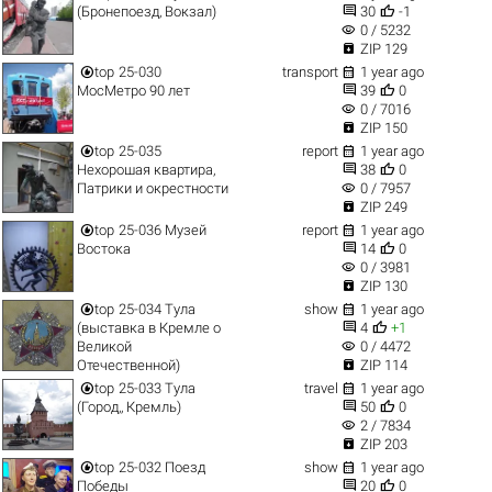


(Бронепоезд, Вокзал)
30
-1
visibility
0 / 5232

ZIP 129


top
25-030
transport
1 year ago


МосМетро 90 лет
39
0
visibility
0 / 7016

ZIP 150


top
25-035
report
1 year ago


Нехорошая квартира,
38
0
visibility
Патрики и окрестности
0 / 7957

ZIP 249


top
25-036 Музей
report
1 year ago


Востока
14
0
visibility
0 / 3981

ZIP 130


top
25-034 Тула
show
1 year ago


(выставка в Кремле о
4
+1
visibility
Великой
0 / 4472

Отечественной)
ZIP 114


top
25-033 Тула
travel
1 year ago


(Город,, Кремль)
50
0
visibility
2 / 7834

ZIP 203


top
25-032 Поезд
show
1 year ago


Победы
20
0