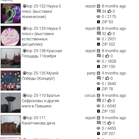


top
25-132 Наука 0
report
8 months ago


плюс (выставки
34
0
visibility
технические)
0 / 2175

ZIP 93


top
25-133 Наука 0
report
8 months ago


плюс» (выставки
32
0
visibility
естественных
0 / 2931

дисциплин)
ZIP 202


top
25-138 Красная
report
8 months ago


Площадь 7 Ноября
0
0
visibility
0 / 1828

ZIP 150


top
25-135 Музей
party
9 months ago


Победы (Концерт)
7
0
visibility
0 / 3640

ZIP 78


top
25-110 Братья
circus
9 months ago


Сафроновы и другие
37
0
visibility
маги в Павшино
0 / 6543

ZIP 150


top
25-111
report
9 months ago


Канатчикова дача
15
0
visibility
0 / 4455

ZIP 207