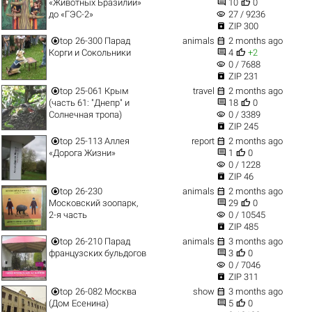


«Животных Бразилии»
10
0
visibility
до «ГЭС-2»
27 / 9236

ZIP 300


top
26-300 Парад
animals
2 months ago


Корги и Сокольники
4
+2
visibility
0 / 7688

ZIP 231


top
25-061 Крым
travel
2 months ago


(часть 61: "Днепр" и
18
0
visibility
Солнечная тропа)
0 / 3389

ZIP 245


top
25-113 Аллея
report
2 months ago


«Дорога Жизни»
1
0
visibility
0 / 1228

ZIP 46


top
26-230
animals
2 months ago


Московский зоопарк,
29
0
visibility
2-я часть
0 / 10545

ZIP 485


top
26-210 Парад
animals
3 months ago


французских бульдогов
3
0
visibility
0 / 7046

ZIP 311


top
26-082 Москва
show
3 months ago


(Дом Есенина)
5
0