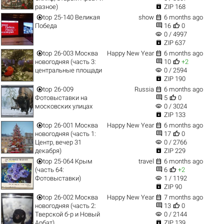

разное)
ZIP 168


top
25-140 Великая
show
6 months ago


Победа
16
0
visibility
0 / 4997

ZIP 637


top
26-003 Москва
Happy New Year
6 months ago


новогодняя (часть 3:
10
+2
visibility
центральные площади
0 / 2594

ZIP 190


top
26-009
Russia
6 months ago


Фотовыставки на
5
0
visibility
московских улицах
0 / 3024

ZIP 133


top
26-001 Москва
Happy New Year
6 months ago


новогодняя (часть 1:
17
0
visibility
Центр, вечер 31
0 / 2766

декабря)
ZIP 229


top
25-064 Крым
travel
6 months ago


(часть 64:
6
+2
visibility
Фотовыставки)
1 / 1192

ZIP 90


top
26-002 Москва
Happy New Year
7 months ago


новогодняя (часть 2:
13
0
visibility
Тверской б-р и Новый
0 / 2144

Арбат)
ZIP 139