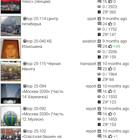


плюс» (лекции)
16
0
visibility
0 / 2923

ZIP 360


top
25-114 Центр
sport
9 months ago


пятиборья
24
0
visibility
0 / 1752

ZIP 147


top
25-040 КБ
aviation
9 months ago


Ильюшина
24
+39
visibility
0 / 3206

ZIP 159


top
25-115 Чёрная
transport
10 months ago


Иволга
23
0
visibility
0 / 1964

ZIP 84


top
25-094
report
10 months ago


«Москва-2030» (Часть
16
0
visibility
14: Бауманка)
0 / 1553

ZIP 123


top
25-092
report
10 months ago


«Москва-2030» (Часть
16
0
visibility
12: Музеон)
0 / 1953

ZIP 153


top
25-102
report
10 months ago


«Спасская башня» на
16
+1