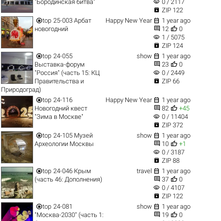
visibility
"Бородинская битва"
0 / 2117

ZIP 122


top
25-003 Арбат
Happy New Year
1 year ago


новогодний
12
0
visibility
1 / 5075

ZIP 124


top
24-055
show
1 year ago


Выставка-форум
23
0
visibility
"Россия" (часть 15: КЦ
0 / 2449

Правительства и
ZIP 66
Природоград)


top
24-116
Happy New Year
1 year ago


Новогодний квест
82
+45
visibility
"Зима в Москве"
0 / 11404

ZIP 372


top
24-105 Музей
show
1 year ago


Археологии Москвы
10
+1
visibility
0 / 3187

ZIP 88


top
24-046 Крым
travel
1 year ago


(часть 46: Дополнения)
37
0
visibility
0 / 4107

ZIP 122


top
24-081
show
1 year ago


"Москва-2030" (часть 1:
19
0