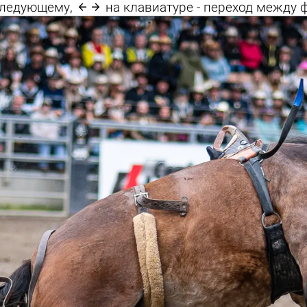

 следующему,
на клавиатуре - переход между 