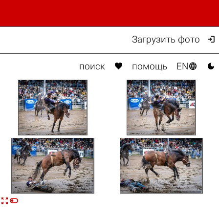

Загрузить фото



поиск
помощь
EN

