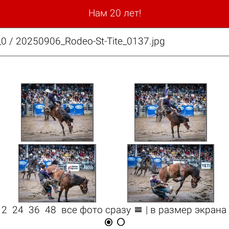
Нам 20 лет!
_0 / 20250906_Rodeo-St-Tite_0137.jpg

12
24
36
48
все фото сразу
| в размер экрана

