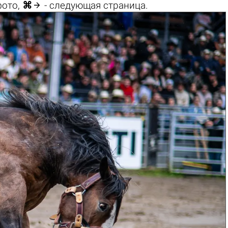

фото,
⌘
- следующая страница.