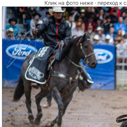
Клик на
фото ниже
- переход к