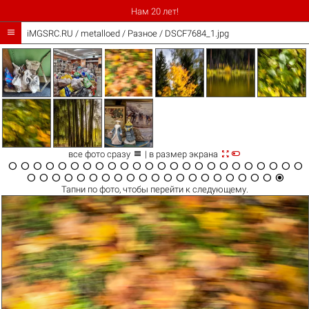
Нам 20 лет!

iMGSRC.RU
/
metalloed
/
Разное / DSCF7684_1.jpg



все фото сразу
| в размер экрана













































Тапни по
фото
, чтобы перейти к следующему.