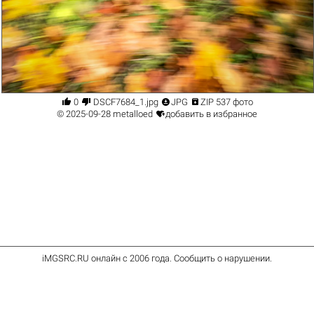




0
DSCF7684_1.jpg
JPG
ZIP 537 фото

© 2025-09-28
metalloed
добавить в избранное
iMGSRC.RU
онлайн с 2006 года
.
Сообщить о нарушении
.