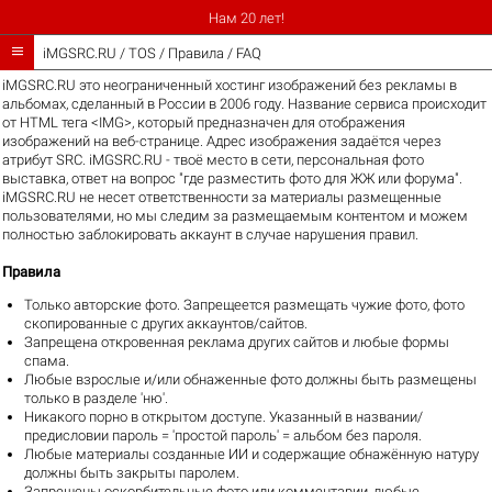
Нам 20 лет!

iMGSRC.RU
/
TOS / Правила / FAQ
iMGSRC.RU это неограниченный хостинг изображений без рекламы в
альбомах,
сделанный в России
в 2006 году. Название сервиса происходит
от
HTML тега <IMG>
, который предназначен для отображения
изображений на веб-странице. Адрес изображения задаётся через
атрибут SRC. iMGSRC.RU - твоё место в сети, персональная фото
выставка, ответ на вопрос "где разместить фото для ЖЖ или форума".
iMGSRC.RU не несет ответственности за материалы размещенные
пользователями, но мы следим за размещаемым контентом и можем
полностью заблокировать аккаунт в случае нарушения правил.
Правила
Только авторские фото. Запрещеется размещать чужие фото, фото
скопированные с других аккаунтов/сайтов.
Запрещена откровенная реклама других сайтов и любые формы
спама.
Любые взрослые и/или обнаженные фото должны быть размещены
только в разделе 'ню'.
Никакого порно в открытом доступе. Указанный в названии/
предисловии пароль = 'простой пароль' = альбом без пароля.
Любые материалы созданные ИИ и содержащие обнажённую натуру
должны быть закрыты паролем.
Запрещены оскорбительные фото или комментарии, любые