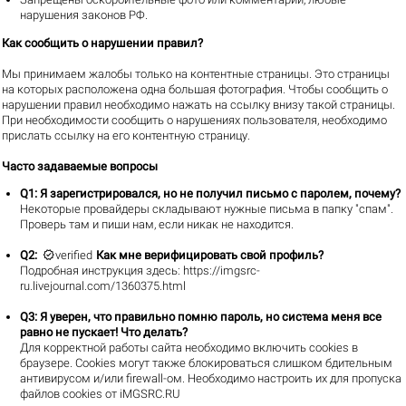
нарушения законов РФ.
Как сообщить о нарушении правил?
Мы принимаем жалобы только на контентные страницы. Это страницы
на которых расположена одна большая фотография. Чтобы сообщить о
нарушении правил необходимо нажать на ссылку внизу такой страницы.
При необходимости сообщить о нарушениях пользователя, необходимо
прислать ссылку на его контентную страницу.
Часто задаваемые вопросы
Q1
: Я зарегистрировался, но не получил письмо с паролем, почему?
Некоторые провайдеры складывают нужные письма в папку "спам".
Проверь там и пиши нам, если никак не находится.

Q2
:
verified
Как мне верифицировать свой профиль?
Подробная инструкция здесь:
https://imgsrc-
ru.livejournal.com/1360375.html
Q3
: Я уверен, что правильно помню пароль, но система меня все
равно не пускает! Что делать?
Для корректной работы сайта необходимо включить cookies в
браузере. Cookies могут также блокироваться слишком бдительным
антивирусом и/или firewall-ом. Необходимо настроить их для пропуска
файлов cookies от iMGSRC.RU