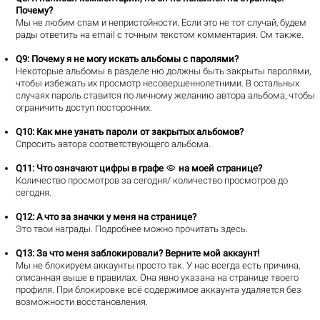
Почему?
Мы не любим спам и непристойности. Если это не тот случай, будем
рады ответить на email с точным текстом комментария.
См также
.
Q9
: Почему я не могу искать альбомы с паролями?
Некоторые альбомы в разделе ню должны быть закрыты паролями,
чтобы избежать их просмотр несовершеннолетними. В остальных
случаях пароль ставится по личному желанию автора альбома, чтобы
ограничить доступ посторонних.
Q10
: Как мне узнать пароли от закрытых альбомов?
Спросить автора соответствующего альбома.

Q11
: Что означают цифры в графе
на моей странице?
Количество просмотров за сегодня/ количество просмотров до
сегодня.
Q12
: А что за значки у меня на странице?
Это твои награды. Подробнее можно прочитать
здесь
.
Q13
: За что меня заблокировали? Верните мой аккаунт!
Мы не блокируем аккаунты просто так. У нас всегда есть причина,
описанная выше в правилах. Она явно указана на странице твоего
профиля. При блокировке всё содержимое аккаунта удаляется без
возможности восстановления.