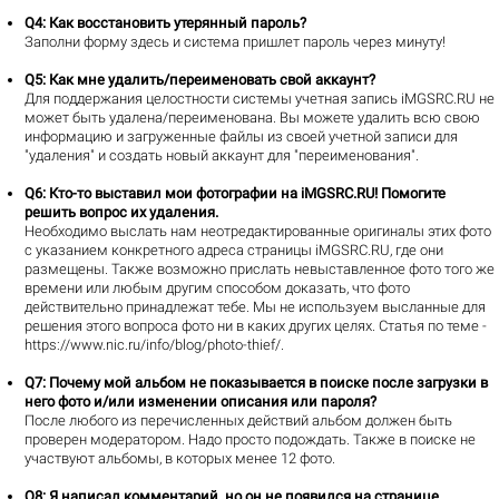
Q4
: Как восстановить утерянный пароль?
Заполни форму
здесь
и система пришлет пароль через минуту!
Q5
: Как мне удалить/переименовать свой аккаунт?
Для поддержания целостности системы учетная запись iMGSRC.RU не
может быть удалена/переименована. Вы можете удалить всю свою
информацию и загруженные файлы из своей учетной записи для
"удаления" и создать новый аккаунт для "переименования".
Q6
: Кто-то выставил мои фотографии на iMGSRC.RU! Помогите
решить вопрос их удаления.
Необходимо выслать нам неотредактированные оригиналы этих фото
с указанием конкретного адреса страницы iMGSRC.RU, где они
размещены. Также возможно прислать невыставленное фото того же
времени или любым другим способом доказать, что фото
действительно принадлежат тебе. Мы не используем высланные для
решения этого вопроса фото ни в каких других целях. Статья по теме -
https://www.nic.ru/info/blog/photo-thief/
.
Q7
: Почему мой альбом не показывается в поиске после загрузки в
него фото и/или изменении описания или пароля?
После любого из перечисленных действий альбом должен быть
проверен модератором. Надо просто подождать. Также в поиске не
участвуют альбомы, в которых менее 12 фото.
Q8
: Я написал комментарий, но он не появился на странице.