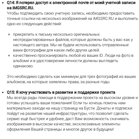
Q14
: Я потерял доступ к электронной почте от моей учетной записи
на iMGSRC.RU.
Чтобы подтвердить свою учетную запись, необходимо предоставить
точные ссылки на несколько изображений на iMGSRC.RU и выполнить
одно из следующих действий:
прикрепить к письму несколько оригинальных
неотредактированных файлов, которые должны быть у вас как у
настоящего автора. Мы не будем использовать отправленные
вами фотографии для каких-либо других целей.
качественно просканировать любой из ваших ID. Люди на фото в
альбоме и в удостоверении личности должны выглядеть
одинаково.
Это необходимо сделать как минимум для трех фотографий из ваших
альбомов, на которые заявлены права, за разные годы.
Q15
: Я хочу участвовать в развитии и поддержке проекта
Мы всегда рады помощи в поддержании проекта на высоком уровне и
готовы услышать ваши пожелания! Если ты хочешь помочь нам
материально заходи на
нашу страницу на Бусти
. Донаты и подписки
пойдут на развитие нашей инфраструктуры, что позволит сделать
сервис ещё быстрее и удобнее, даст Вам возможность скачивать
изображения в высоком качестве, эксклюзивные элементы
оформления Вашей страницы и многое другое в будущем!