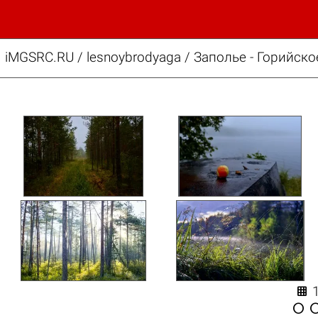
iMGSRC.RU
/
lesnoybrodyaga
/
Заполье - Горийско

