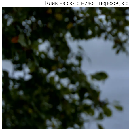
Клик на
фото ниже
- переход к