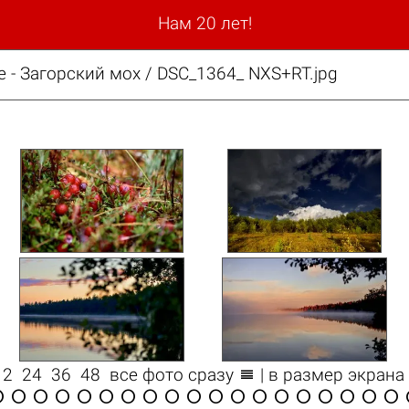
Нам 20 лет!
е - Загорский мох / DSC_1364_ NXS+RT.jpg

12
24
36
48
все фото сразу
| в размер экрана


















