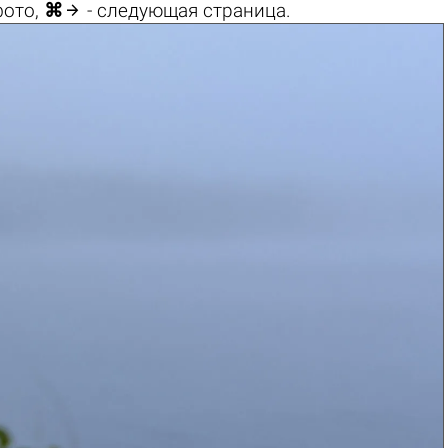

фото,
⌘
- следующая страница.