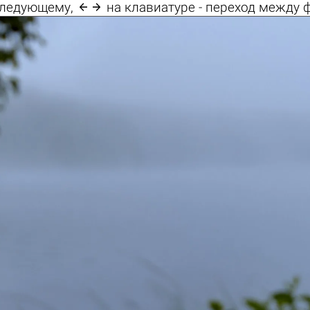

 следующему,
на клавиатуре - переход между 