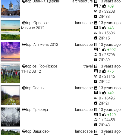


top
Здания, Церкви
architecture
13 years ago


7
+69
visibility
0 / 32208

ZIP 33


top
Юрьево -
landscape
13 years ago


Мячино 2012
0
+48
visibility
0 / 15606

ZIP 15


top
Ильмень 2012
landscape
13 years ago


1
+202
visibility
3 / 25796

ZIP 39


top
оз. Горийское
travel
13 years ago


11-12 08 12
0
+75
visibility
0 / 21146

ZIP 22


top
Осень
landscape
13 years ago


0
+49
visibility
0 / 16496

ZIP 21


top
Природа
landscape
13 years ago


3
+129
visibility
1 / 24458

ZIP 43


top
Вашково-
landscape
13 years ago