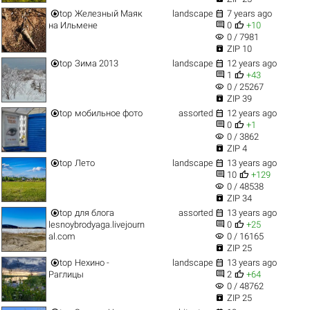


top
Железный Маяк
landscape
7 years ago


на Ильмене
0
+10
visibility
0 / 7981

ZIP 10


top
Зима 2013
landscape
12 years ago


1
+43
visibility
0 / 25267

ZIP 39


top
мобильное фото
assorted
12 years ago


0
+1
visibility
0 / 3862

ZIP 4


top
Лето
landscape
13 years ago


10
+129
visibility
0 / 48538

ZIP 34


top
для блога
assorted
13 years ago


lesnoybrodyaga.livejourn
0
+25
visibility
al.com
0 / 16165

ZIP 25


top
Нехино -
landscape
13 years ago


Раглицы
2
+64
visibility
0 / 48762

ZIP 25