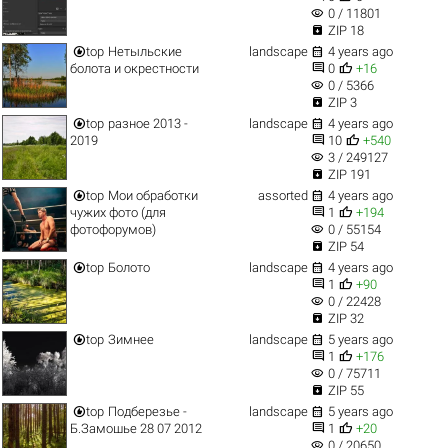
visibility
0 / 11801

ZIP 18


top
Нетыльские
landscape
4 years ago


болота и окрестности
0
+16
visibility
0 / 5366

ZIP 3


top
разное 2013 -
landscape
4 years ago


2019
10
+540
visibility
3 / 249127

ZIP 191


top
Мои обработки
assorted
4 years ago


чужих фото (для
1
+194
visibility
фотофорумов)
0 / 55154

ZIP 54


top
Болото
landscape
4 years ago


1
+90
visibility
0 / 22428

ZIP 32


top
Зимнее
landscape
5 years ago


1
+176
visibility
0 / 75711

ZIP 55


top
Подберезье -
landscape
5 years ago


Б.Замошье 28 07 2012
1
+20
visibility
0 / 20650