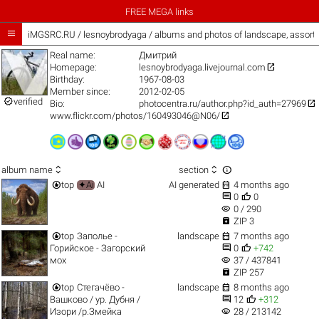
FREE MEGA links

iMGSRC.RU
/
lesnoybrodyaga / albums and photos of landscape, assort
Real name:
Дмитрий

Homepage:
lesnoybrodyaga.livejournal.com
Birthday:
1967-08-03
Member since:
2012-02-05

verified

Bio:
photocentra.ru/author.php?id_auth=27969

www.flickr.com/photos/160493046@N06/



album name
section


top
✦Ai
AI
AI generated
4 months ago


0
0
visibility
0 / 290

ZIP 3


top
Заполье -
landscape
7 months ago


Горийское - Загорский
0
+742
visibility
мох
37 / 437841

ZIP 257


top
Стегачёво -
landscape
8 months ago


Вашково / ур. Дубня /
12
+312
visibility
Изори /р.Змейка
28 / 213142