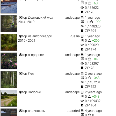


0
+68
visibility
0 / 35622

ZIP 73


top
Долговский мох
landscape
1 year ago


2014- 2019
11
+990
visibility
1 / 448320

ZIP 394


top
из автопоездок
Russia
1 year ago


2019 - 2021
0
+299
visibility
0 / 99029

ZIP 174


top
огородное
landscape
1 year ago


0
+84
visibility
0 / 28297

ZIP 28


top
Лес
landscape
2 years ago


3
+368
visibility
1 / 437201

ZIP 522


top
Заполье
landscape
2 years ago


5
+348
visibility
0 / 109432

ZIP 104


top
скриншоты
assorted
4 years ago


0
0