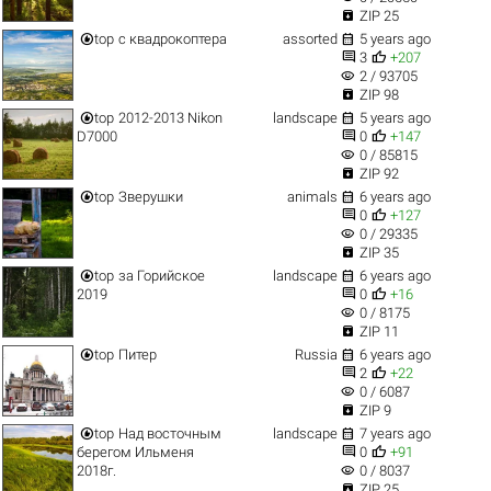

ZIP 25


top
с квадрокоптера
assorted
5 years ago


3
+207
visibility
2 / 93705

ZIP 98


top
2012-2013 Nikon
landscape
5 years ago


D7000
0
+147
visibility
0 / 85815

ZIP 92


top
Зверушки
animals
6 years ago


0
+127
visibility
0 / 29335

ZIP 35


top
за Горийское
landscape
6 years ago


2019
0
+16
visibility
0 / 8175

ZIP 11


top
Питер
Russia
6 years ago


2
+22
visibility
0 / 6087

ZIP 9


top
Над восточным
landscape
7 years ago


берегом Ильменя
0
+91
visibility
2018г.
0 / 8037

ZIP 25