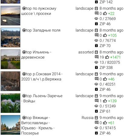

ZIP 142


top
по лужскому
landscape
8 months ago


шоссе \ просеки
0
+22
visibility
0 / 27669

ZIP 46


top
Западные поля
landscape
8 months ago


0
+105
visibility
0 / 76774

ZIP 70


top
Ильмень -
assorted
8 months ago


деревенское
19
+1471
visibility
13 / 820375

ZIP 338


top
р.Соковая 2014 -
landscape
9 months ago


2020 \ в/ч \ р.Веряжка
0
+46
visibility
0 / 40251

ZIP 46


top
Льзень-Заречье
landscape
9 months ago


- Войцы
1
+139
visibility
0 / 51249

ZIP 61


top
Вяжищи -
Russia
9 months ago


Витославлицы -
0
+61
visibility
Юрьево - Кремль -
0 / 97415

Поозерье
ZIP 46