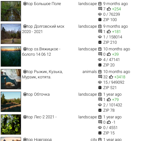


top
Большое Поле
landscape
9 months ago


7
+254
visibility
0 / 76239

ZIP 100


top
Долговский мох
landscape
9 months ago


2020 - 2021
1
+181
visibility
1 / 158014

ZIP 210


top
оз.Вяжицкое -
landscape
10 months ago


болото 14 06 12
0
+39
visibility
4 / 47141

ZIP 20


top
Рыжик, Кузька,
animals
10 months ago


Мурзик, котята.
32
+3418
visibility
15 / 949092

ZIP 521


top
Обточка
landscape
1 year ago


1
+79
visibility
2 / 101432

ZIP 78


top
Лес-2 2021 -
landscape
1 year ago


0
-1
visibility
0 / 4551

ZIP 15


top
Новгород
city
1 year ago