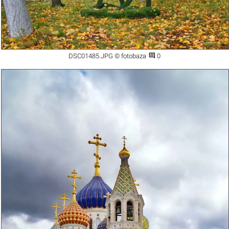

DSC01485.JPG © fotobaza
0