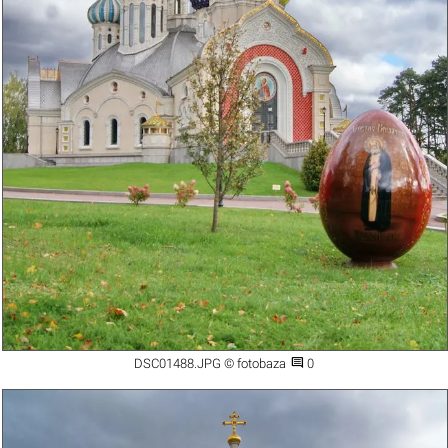

DSC01488.JPG © fotobaza
0