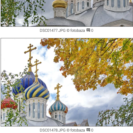

DSC01477.JPG © fotobaza
0

DSC01478.JPG © fotobaza
0