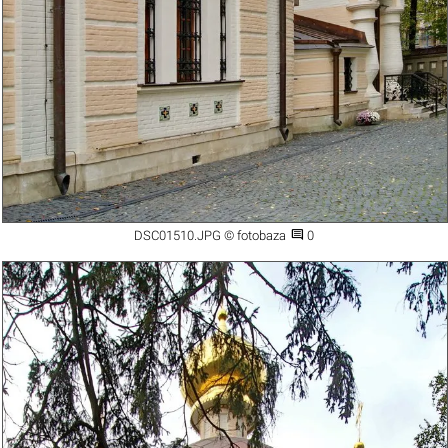

DSC01510.JPG © fotobaza
0