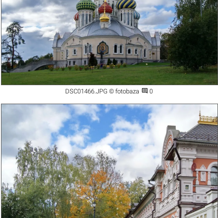

DSC01466.JPG © fotobaza
0