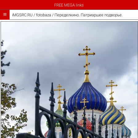
FREE MEGA links

iMGSRC.RU
/
fotobaza
/
Переделкино. Патриаршее подворье.