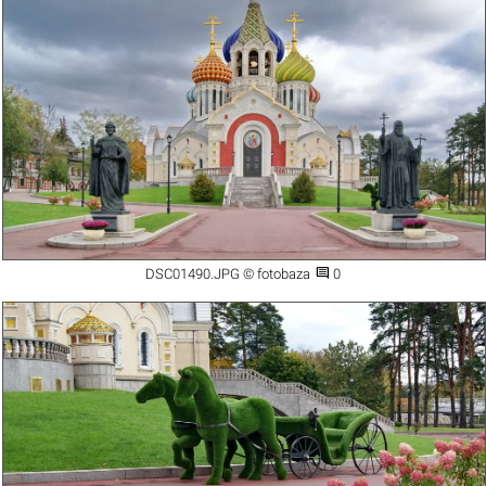

DSC01490.JPG © fotobaza
0