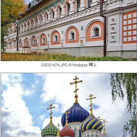

DSC01474.JPG © fotobaza
0