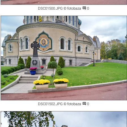

DSC01500.JPG © fotobaza
0

DSC01502.JPG © fotobaza
0