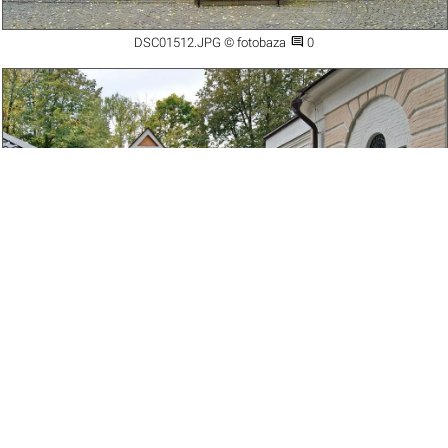

DSC01512.JPG © fotobaza
0

DSC01513.JPG © fotobaza
0