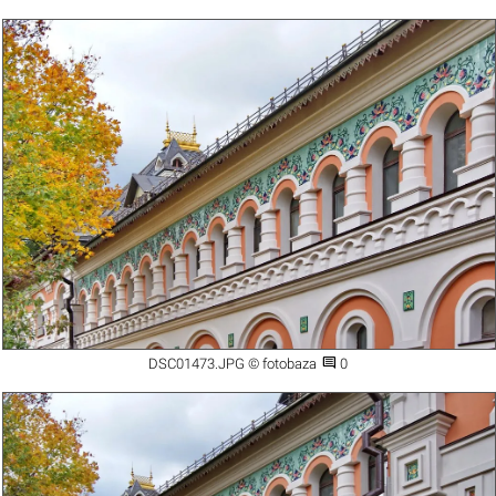

DSC01473.JPG © fotobaza
0