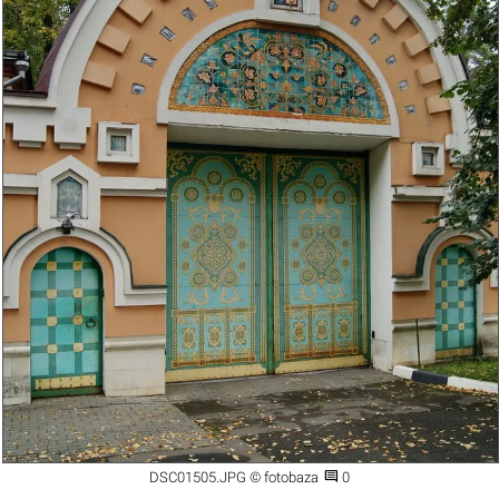

DSC01505.JPG © fotobaza
0