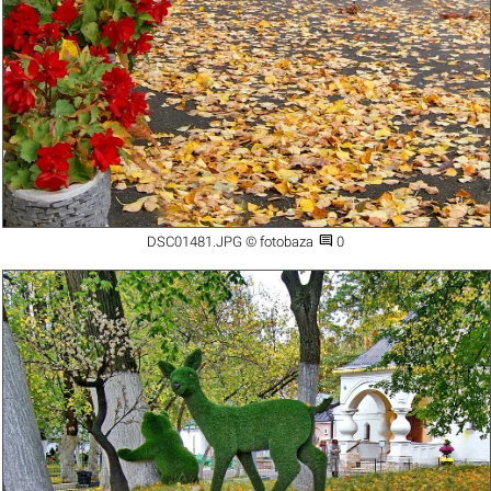

DSC01481.JPG © fotobaza
0