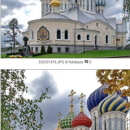

DSC01476.JPG © fotobaza
0