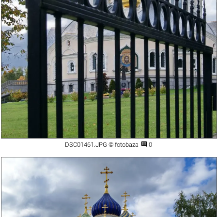

DSC01461.JPG © fotobaza
0