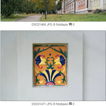

DSC01469.JPG © fotobaza
0

DSC01471.JPG © fotobaza
0