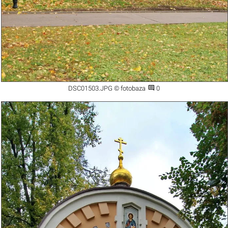

DSC01503.JPG © fotobaza
0