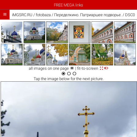
FREE MEGA links

iMGSRC.RU
/
fotobaza
/
Переделкино. Патриаршее подворье. / DSC0



all images on one page
| fit-to-screen



Tap the
image
below for the next picture.