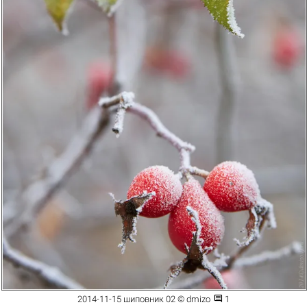

2014-11-15 шиповник 02 © dmizo
1