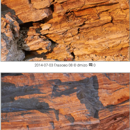

2014-07-03 Глазово 08 © dmizo
0