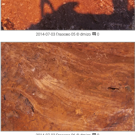

2014-07-03 Глазово 05 © dmizo
0