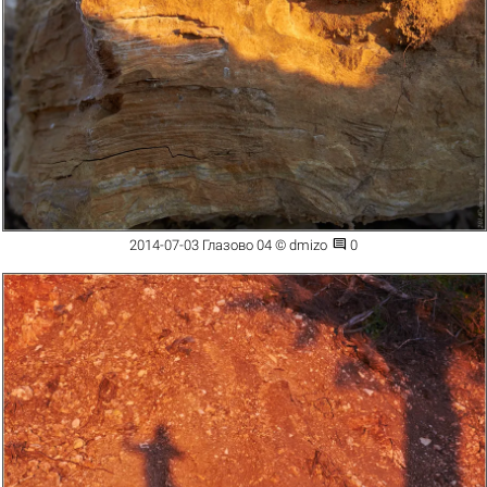

2014-07-03 Глазово 04 © dmizo
0