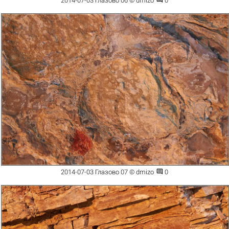

2014-07-03 Глазово 06 © dmizo
0

2014-07-03 Глазово 07 © dmizo
0