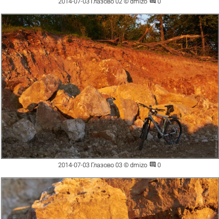

2014-07-03 Глазово 02 © dmizo
0

2014-07-03 Глазово 03 © dmizo
0