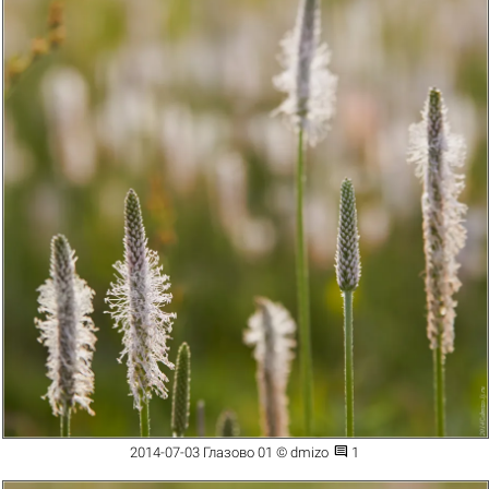

2014-07-03 Глазово 01 © dmizo
1