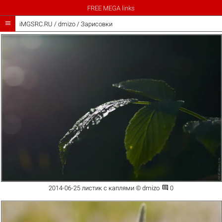
FREE MEGA links

iMGSRC.RU
/
dmizo
/
Зарисовки

2014-06-25 листик с каплями © dmizo
0