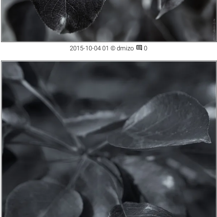

2015-10-04 01 © dmizo
0