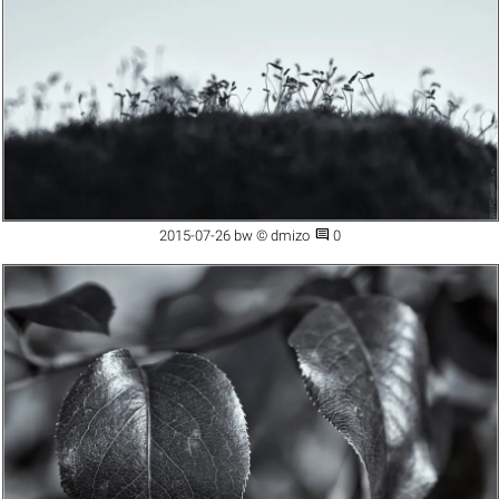

2015-07-26 bw © dmizo
0