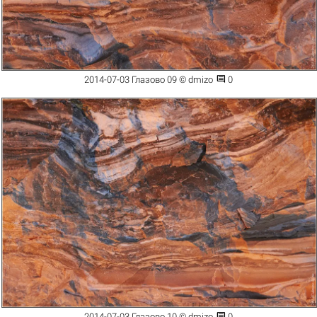

2014-07-03 Глазово 09 © dmizo
0

2014-07-03 Глазово 10 © dmizo
0