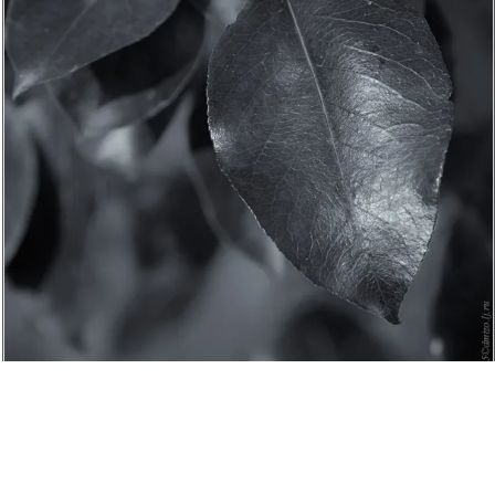

2015-10-04 02 © dmizo
0