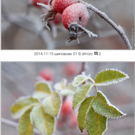

2014-11-15 шиповник 01 © dmizo
0