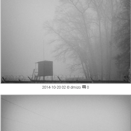

2014-10-20 02 © dmizo
0