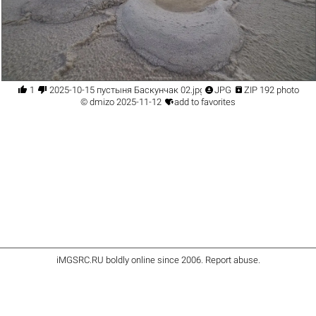




1
2025-10-15 пустыня Баскунчак 02.jpg
JPG
ZIP 192 photo

©
dmizo
2025-11-12
add to favorites
iMGSRC.RU
boldly online since 2006
.
Report abuse
.