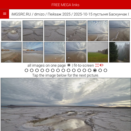
FREE MEGA links

iMGSRC.RU
/
dmizo
/
Пейзаж 2025 / 2025-10-15 пустыня Баскунчак 02



all images on one page
| fit-to-screen
















Tap the
image
below for the next picture.