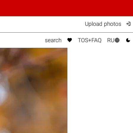

Upload photos



search
TOS+FAQ
RU