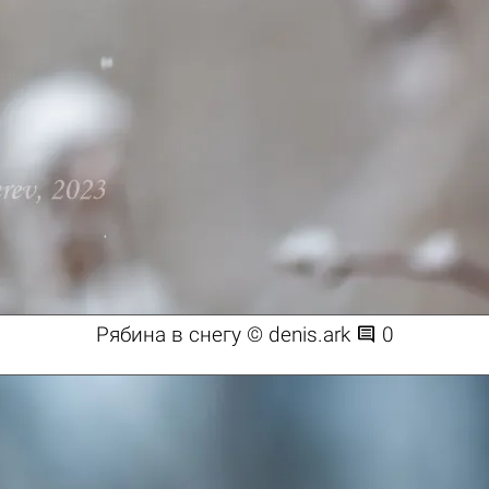

Рябина в снегу © denis.ark
0