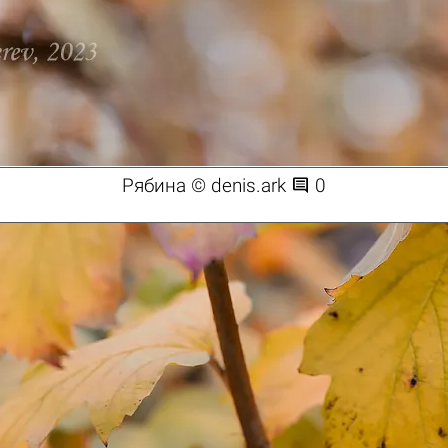

Рябина © denis.ark
0