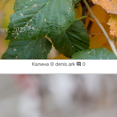

Калина © denis.ark
0