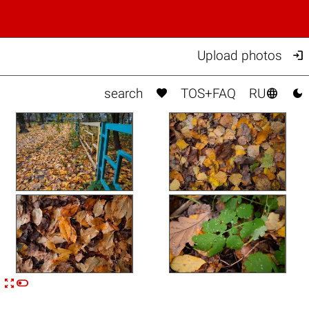

Upload photos



search
TOS+FAQ
RU


n