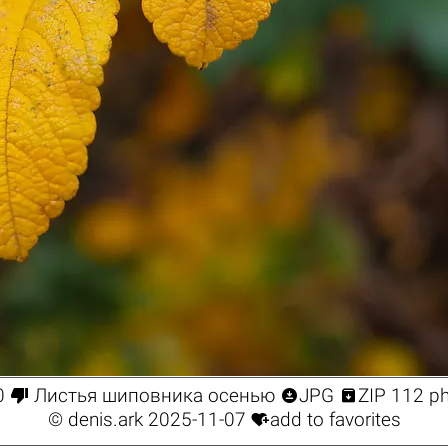



0
Листья шиповника осенью
JPG
ZIP 112 p

©
denis.ark
2025-11-07
add to favorites