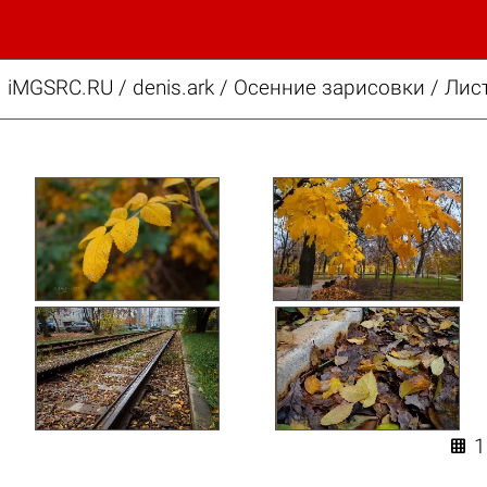
iMGSRC.RU
/
denis.ark
/
Осенние зарисовки / Лис
