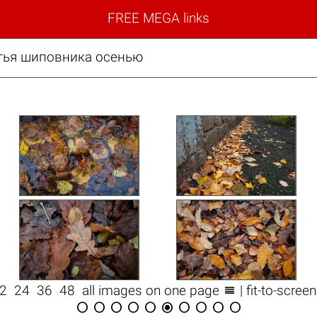
FREE MEGA links
тья шиповника осенью

12
24
36
48
all images on one page
| fit-to-scree









