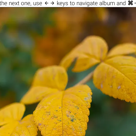

the next one, use
keys to navigate album and
⌘