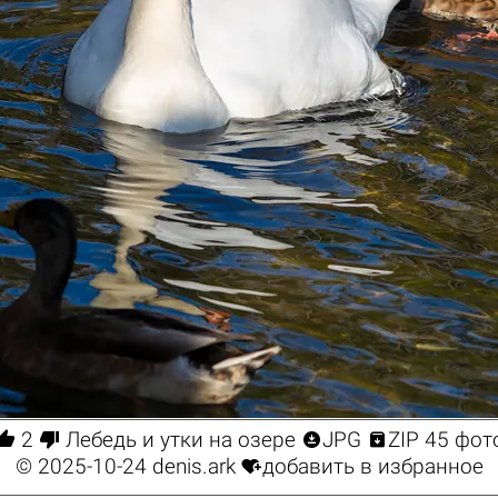




2
Лебедь и утки на озере
JPG
ZIP 45 фот

© 2025-10-24
denis.ark
добавить в избранное