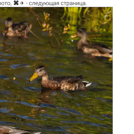

фото,
⌘
- следующая страница.