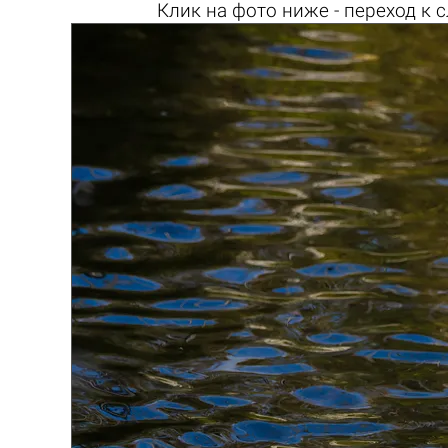
Клик на
фото ниже
- переход к