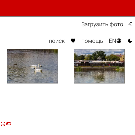

Загрузить фото



поиск
помощь
EN

