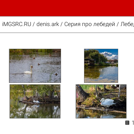
iMGSRC.RU
/
denis.ark
/
Серия про лебедей / Лебе
