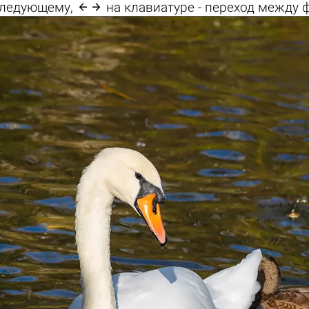

 следующему,
на клавиатуре - переход между 