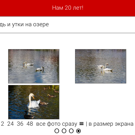
Нам 20 лет!
дь и утки на озере

12
24
36
48
все фото сразу
| в размер экрана



