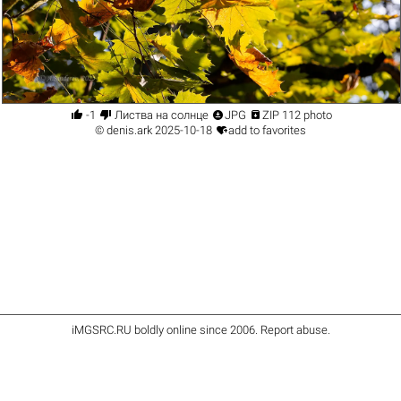




-1
Листва на солнце
JPG
ZIP 112 photo

©
denis.ark
2025-10-18
add to favorites
iMGSRC.RU
boldly online since 2006
.
Report abuse
.