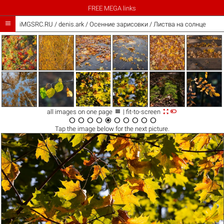
FREE MEGA links

iMGSRC.RU
/
denis.ark
/
Осенние зарисовки / Листва на солнце



all images on one page
| fit-to-screen










Tap the
image
below for the next picture.