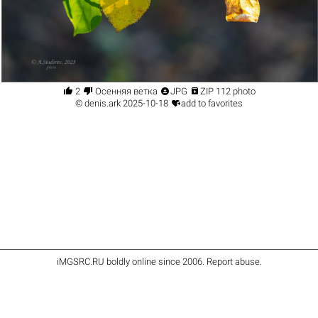




2
Осенняя ветка
JPG
ZIP 112 photo

©
denis.ark
2025-10-18
add to favorites
iMGSRC.RU
boldly online since 2006
.
Report abuse
.