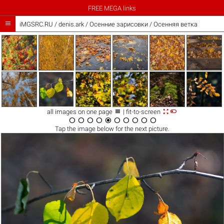
FREE MEGA links

iMGSRC.RU
/
denis.ark
/
Осенние зарисовки / Осенняя ветка



all images on one page
| fit-to-screen










Tap the
image
below for the next picture.