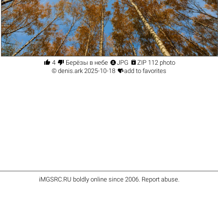




4
Берёзы в небе
JPG
ZIP 112 photo

©
denis.ark
2025-10-18
add to favorites
iMGSRC.RU
boldly online since 2006
.
Report abuse
.