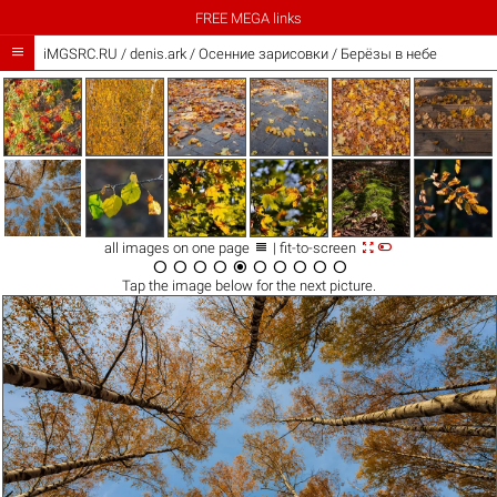
FREE MEGA links

iMGSRC.RU
/
denis.ark
/
Осенние зарисовки / Берёзы в небе



all images on one page
| fit-to-screen










Tap the
image
below for the next picture.