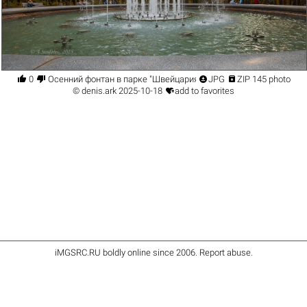




0
Осенний фонтан в парке "Швейцария"
JPG
ZIP 145 photo

©
denis.ark
2025-10-18
add to favorites
iMGSRC.RU
boldly online since 2006
.
Report abuse
.