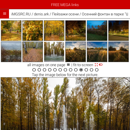
FREE MEGA links

iMGSRC.RU
/
denis.ark
/
Пейзажи осени / Осенний фонтан в парке "Ш



all images on one page
| fit-to-screen













Tap the
image
below for the next picture.