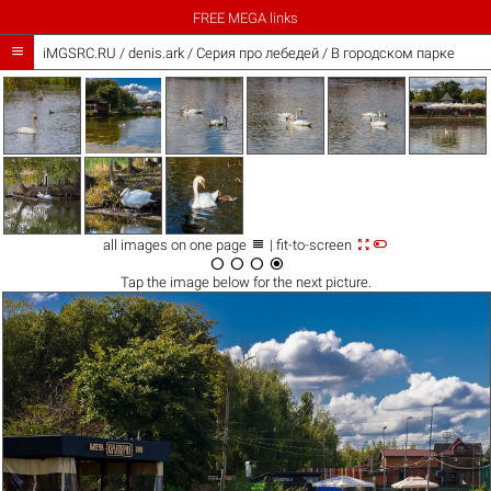
FREE MEGA links

iMGSRC.RU
/
denis.ark
/
Серия про лебедей / В городском парке



all images on one page
| fit-to-screen




Tap the
image
below for the next picture.