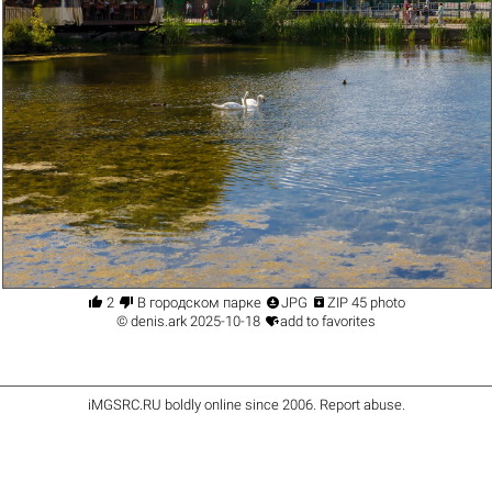




2
В городском парке
JPG
ZIP 45 photo

©
denis.ark
2025-10-18
add to favorites
iMGSRC.RU
boldly online since 2006
.
Report abuse
.