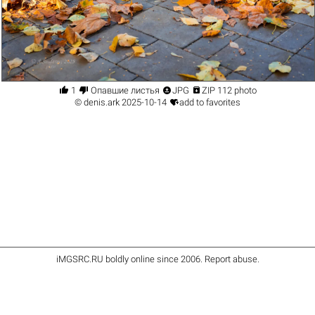




1
Опавшие листья
JPG
ZIP 112 photo

©
denis.ark
2025-10-14
add to favorites
iMGSRC.RU
boldly online since 2006
.
Report abuse
.