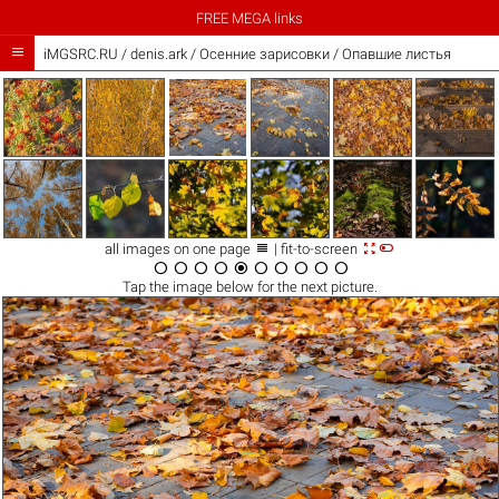
FREE MEGA links

iMGSRC.RU
/
denis.ark
/
Осенние зарисовки / Опавшие листья



all images on one page
| fit-to-screen










Tap the
image
below for the next picture.