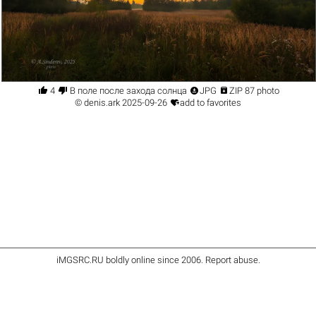




4
В поле после захода солнца
JPG
ZIP 87 photo

©
denis.ark
2025-09-26
add to favorites
iMGSRC.RU
boldly online since 2006
.
Report abuse
.