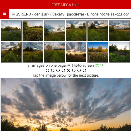
FREE MEGA links

iMGSRC.RU
/
denis.ark
/
Закаты, рассветы / В поле после захода сол



all images on one page
| fit-to-screen








Tap the
image
below for the next picture.