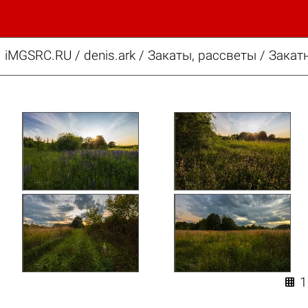
iMGSRC.RU
/
denis.ark
/
Закаты, рассветы / Закат
