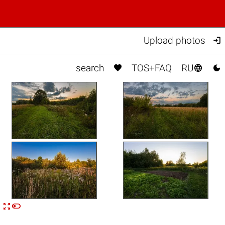

Upload photos



search
TOS+FAQ
RU


n