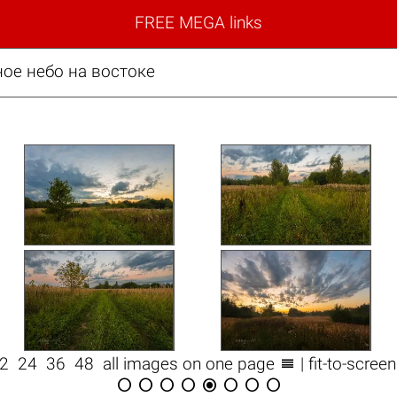
FREE MEGA links
ное небо на востоке

12
24
36
48
all images on one page
| fit-to-scree







