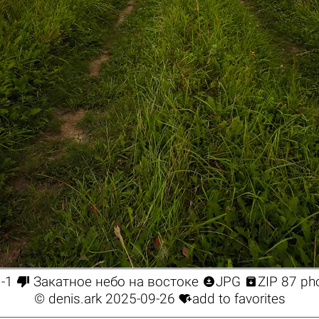



-1
Закатное небо на востоке
JPG
ZIP 87 ph

©
denis.ark
2025-09-26
add to favorites