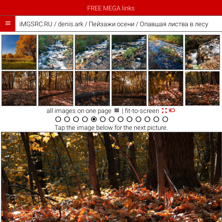
FREE MEGA links

iMGSRC.RU
/
denis.ark
/
Пейзажи осени / Опавшая листва в лесу



all images on one page
| fit-to-screen













Tap the
image
below for the next picture.