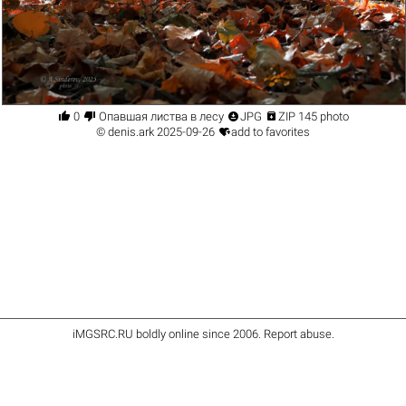




0
Опавшая листва в лесу
JPG
ZIP 145 photo

©
denis.ark
2025-09-26
add to favorites
iMGSRC.RU
boldly online since 2006
.
Report abuse
.