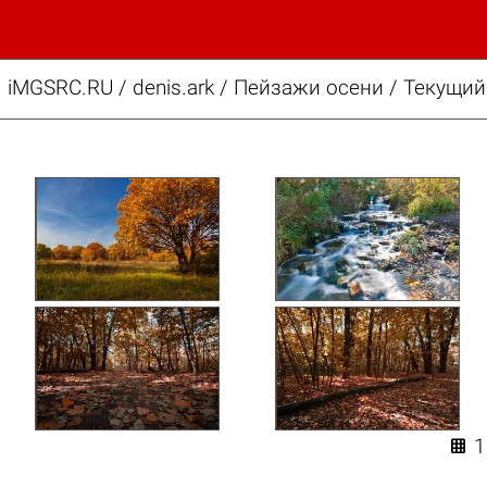
iMGSRC.RU
/
denis.ark
/
Пейзажи осени / Текущий
