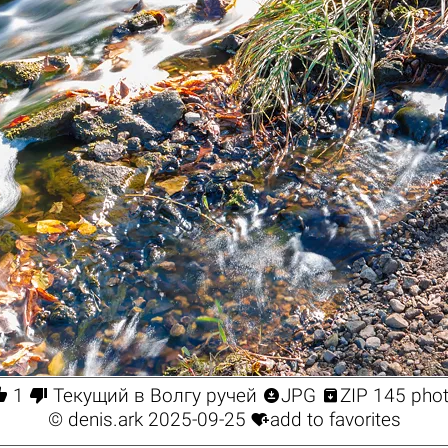




1
Текущий в Волгу ручей
JPG
ZIP 145 pho

©
denis.ark
2025-09-25
add to favorites