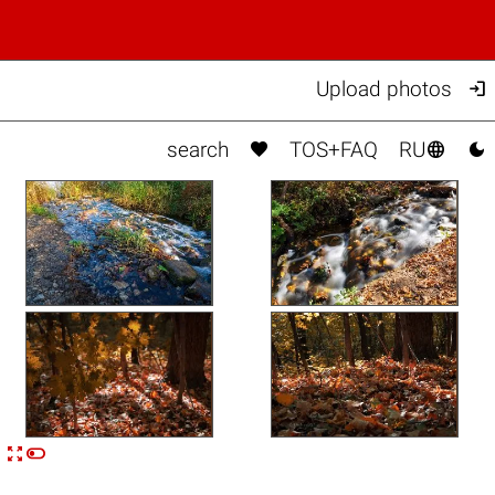

Upload photos



search
TOS+FAQ
RU


n