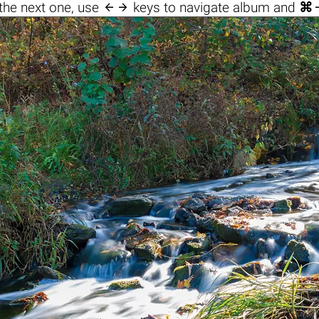

the next one, use
keys to navigate album and
⌘