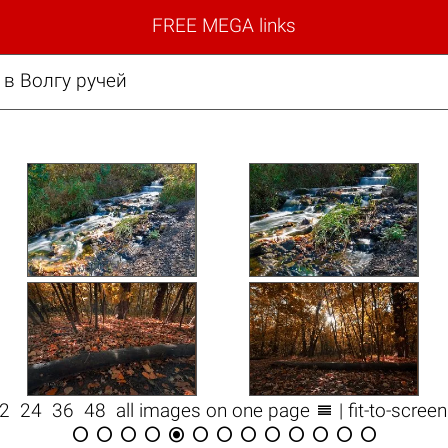
FREE MEGA links
 в Волгу ручей

12
24
36
48
all images on one page
| fit-to-scree












