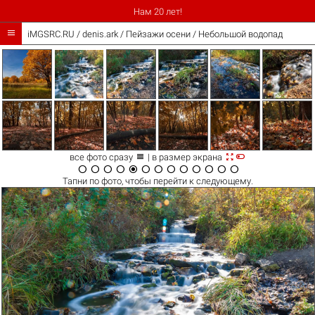
Нам 20 лет!

iMGSRC.RU
/
denis.ark
/
Пейзажи осени / Небольшой водопад



все фото сразу
| в размер экрана













Тапни по
фото
, чтобы перейти к следующему.