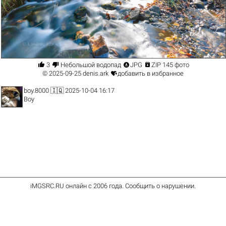




3
Небольшой водопад
JPG
ZIP 145 фото

© 2025-09-25
denis.ark
добавить в избранное
boy.8000
🇮🇶 2025-10-04 16:17
Boy
iMGSRC.RU
онлайн с 2006 года
.
Сообщить о нарушении
.