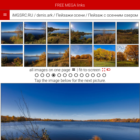
FREE MEGA links

iMGSRC.RU
/
denis.ark
/
Пейзажи осени / Пейзаж с осенним озером



all images on one page
| fit-to-screen













Tap the
image
below for the next picture.