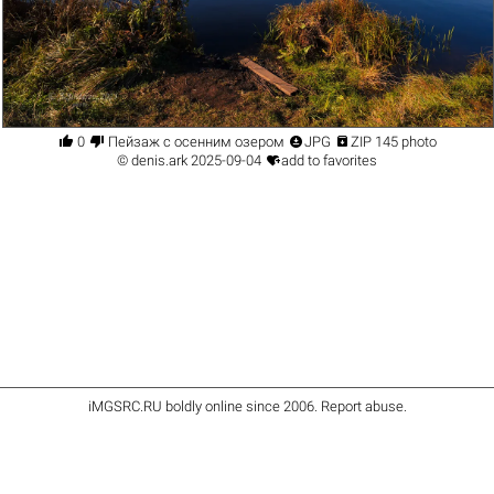




0
Пейзаж с осенним озером
JPG
ZIP 145 photo

©
denis.ark
2025-09-04
add to favorites
iMGSRC.RU
boldly online since 2006
.
Report abuse
.