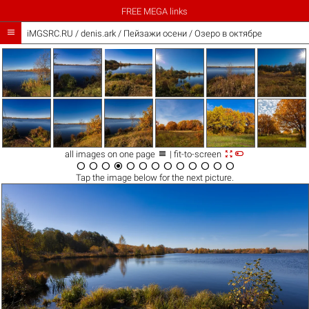
FREE MEGA links

iMGSRC.RU
/
denis.ark
/
Пейзажи осени / Озеро в октябре



all images on one page
| fit-to-screen













Tap the
image
below for the next picture.