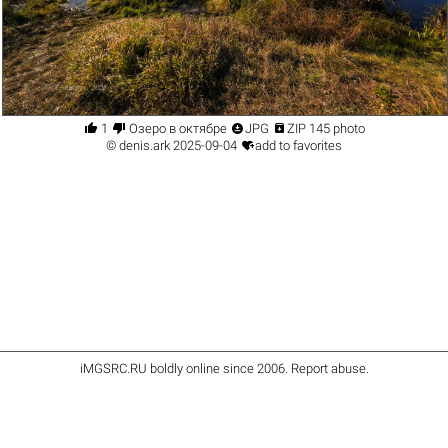




1
Озеро в октябре
JPG
ZIP 145 photo

©
denis.ark
2025-09-04
add to favorites
iMGSRC.RU
boldly online since 2006
.
Report abuse
.