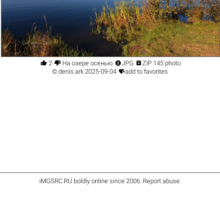




2
На озере осенью
JPG
ZIP 145 photo

©
denis.ark
2025-09-04
add to favorites
iMGSRC.RU
boldly online since 2006
.
Report abuse
.