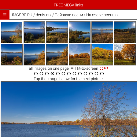
FREE MEGA links

iMGSRC.RU
/
denis.ark
/
Пейзажи осени / На озере осенью



all images on one page
| fit-to-screen













Tap the
image
below for the next picture.