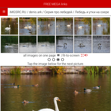
FREE MEGA links

iMGSRC.RU
/
denis.ark
/
Серия про лебедей / Лебедь и утки на озере



all images on one page
| fit-to-screen




Tap the
image
below for the next picture.