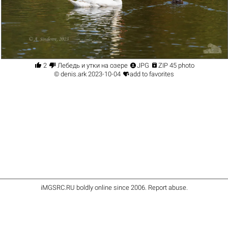




2
Лебедь и утки на озере
JPG
ZIP 45 photo

©
denis.ark
2023-10-04
add to favorites
iMGSRC.RU
boldly online since 2006
.
Report abuse
.