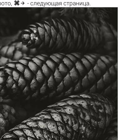

фото,
⌘
- следующая страница.