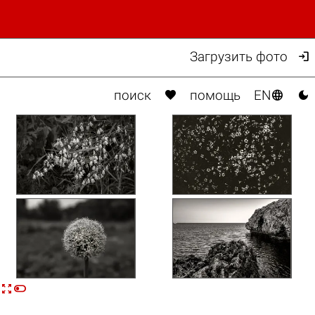

Загрузить фото



поиск
помощь
EN

