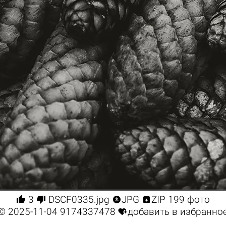




3
DSCF0335.jpg
JPG
ZIP 199 фото

© 2025-11-04
9174337478
добавить в избранно