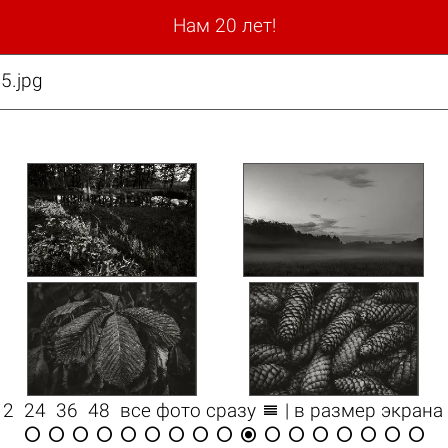
Нам 20 лет!
5.jpg

12
24
36
48
все фото сразу
| в размер экрана
















