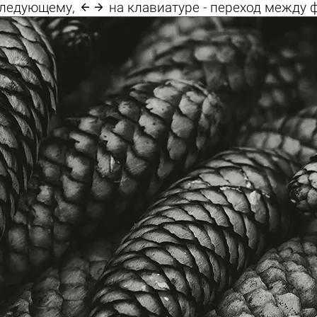

 следующему,
на клавиатуре - переход между 