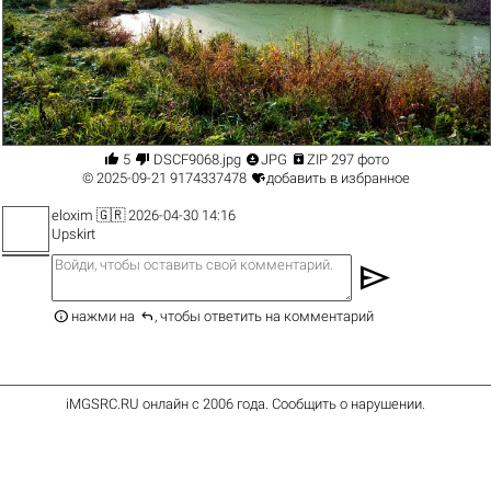




5
DSCF9068.jpg
JPG
ZIP 297 фото

© 2025-09-21
9174337478
добавить в избранное
eloxim
🇬🇷 2026-04-30 14:16
Upskirt
send


нажми на
, чтобы ответить на комментарий
iMGSRC.RU
онлайн с 2006 года
.
Сообщить о нарушении
.