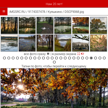
Нам 20 лет!

iMGSRC.RU
/
9174337478
/
Куяшкино / DSCF9068.jpg



все фото сразу
| в размер экрана

























Тапни по
фото
, чтобы перейти к следующему.