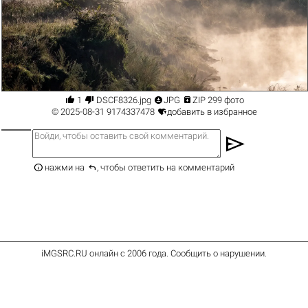




1
DSCF8326.jpg
JPG
ZIP 299 фото

© 2025-08-31
9174337478
добавить в избранное
send


нажми на
, чтобы ответить на комментарий
iMGSRC.RU
онлайн с 2006 года
.
Сообщить о нарушении
.