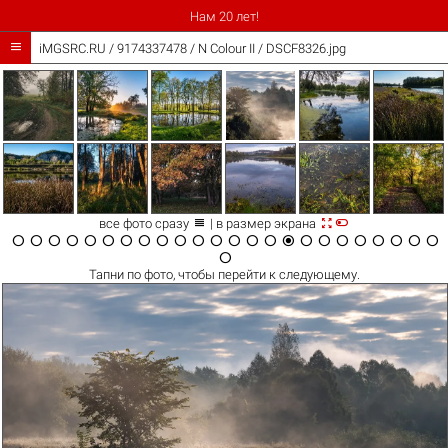
Нам 20 лет!

iMGSRC.RU
/
9174337478
/
N Colour II / DSCF8326.jpg



все фото сразу
| в размер экрана

























Тапни по
фото
, чтобы перейти к следующему.