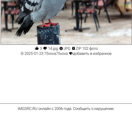




3
14.jpg
JPG
ZIP 102 фото

© 2025-01-23
75vova75vova
добавить в избранное
iMGSRC.RU
онлайн с 2006 года
.
Сообщить о нарушении
.