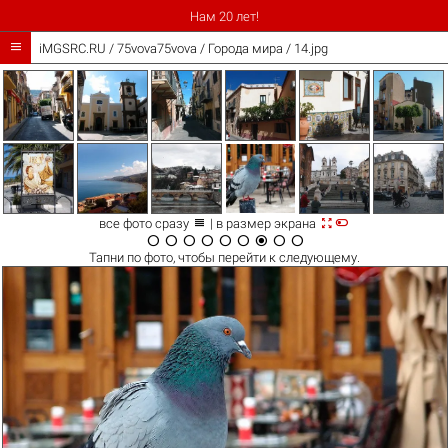
Нам 20 лет!

iMGSRC.RU
/
75vova75vova
/
Города мира / 14.jpg



все фото сразу
| в размер экрана









Тапни по
фото
, чтобы перейти к следующему.